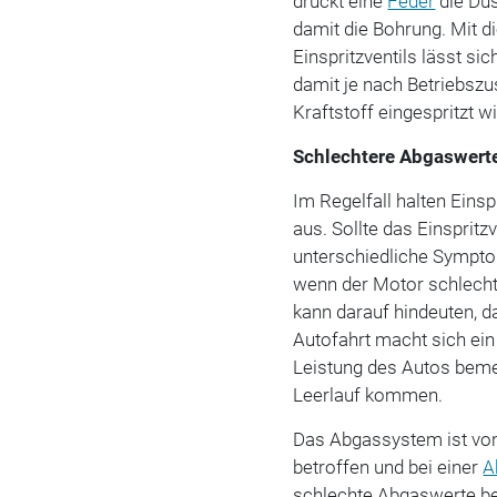
drückt eine
Feder
die Düs
damit die Bohrung. Mit 
Einspritzventils lässt s
damit je nach Betriebs
Kraftstoff eingespritzt wi
Schlechtere Abgaswert
Im Regelfall halten Eins
aus. Sollte das Einspritz
unterschiedliche Symptom
wenn der Motor schlecht 
kann darauf hindeuten, da
Autofahrt macht sich ein
Leistung des Autos bem
Leerlauf kommen.
Das Abgassystem ist von 
betroffen und bei einer
A
schlechte Abgaswerte be