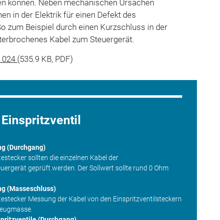
en können. Neben mechanischen Ursachen
n in der Elektrik für einen Defekt des
 So zum Beispiel durch einen Kurzschluss in der
terbrochenes Kabel zum Steuergerät.
e 024
(535.9 KB, PDF)
Einspritzventil
ng (Durchgang)
stecker sollten die einzelnen Kabel der
euergerät geprüft werden. Der Sollwert sollte rund 0 Ohm
ng (Masseschluss)
stecker Messung der Kabel von den Einspritzventilsteckern
zeugmasse.
pritzventile (Durchgang)