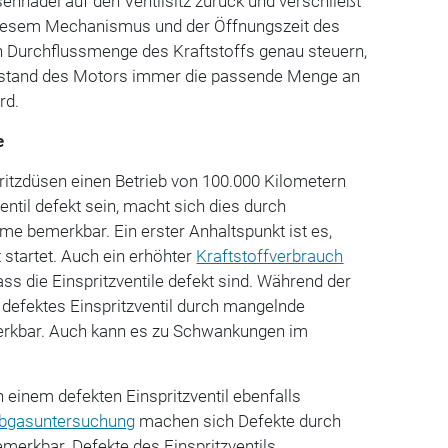
en­nadel auf den Ventilsitz zurück und verschließt
diesem Mechanismus und der Öffnungszeit des
ich Durchflussmenge des Kraftstoffs genau steuern,
zustand des Motors immer die passende Menge an
rd.
e
pritzdüsen einen Betrieb von 100.000 Kilometern
ventil defekt sein, macht sich dies durch
e bemerkbar. Ein erster Anhaltspunkt ist es,
startet. Auch ein erhöhter
Kraftstoffverbrauch
ss die Einspritzventile defekt sind. Während der
 defektes Einspritzventil durch mangelnde
erkbar. Auch kann es zu Schwankungen im
einem defekten Einspritzventil ebenfalls
bgasuntersuchung
machen sich Defekte durch
merkbar. Defekte des Einspritzventils