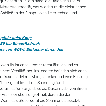
gt. Sensoren liefern dabei die Daten des Motor-
 Motorsteuergerät, das wiederum die elektrischen
chließen der Einspritzventile errechnet und
gefahr beim Kuga
350 bar Einspritzdruck
te von WOW!: Einfacher durch den
tzventils ist dabei immer recht ähnlich und es
 einem Ventilkörper. Im Inneren befinden sich dann
ne Düsennadel mit Mangnet­anker und eine Führung
teuergerät liefert die Spannung für die
derum dafür sorgt, dass die Düsen­nadel von ihrem
e Präzisionsbohrung öffnet, durch die der
t. Wenn das Steuergerät die Spannung aussetzt,