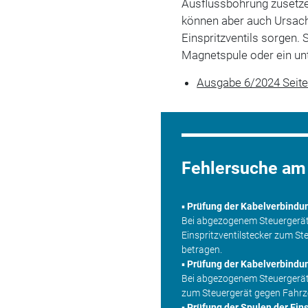
Ausflussbohrung zusetz
können aber auch Ursache
Einspritzventils sorgen.
Magnetspule oder ein un
Ausgabe 6/2024 Seit
Fehlersuche am 
▪
Prüfung der Kabelverbindu
Bei abgezogenem Steuergeräte
Einspritzventilstecker zum St
betragen.
▪
Prüfung der Kabelverbindu
Bei abgezogenem Steuergeräte
zum Steuergerät gegen Fahr
▪
Prüfung der Spulen der Eins