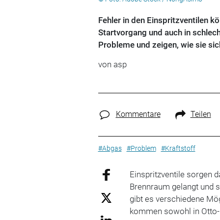
Fehler in den Einspritzventilen
Startvorgang und auch in schlec
Probleme und zeigen, wie sie si
von
asp
Kommentare
Teilen
#Abgas
#Problem
#Kraftstoff
Einspritzventile sorgen d
Brennraum gelangt und sa
gibt es verschiedene Mög
kommen sowohl in Otto- 