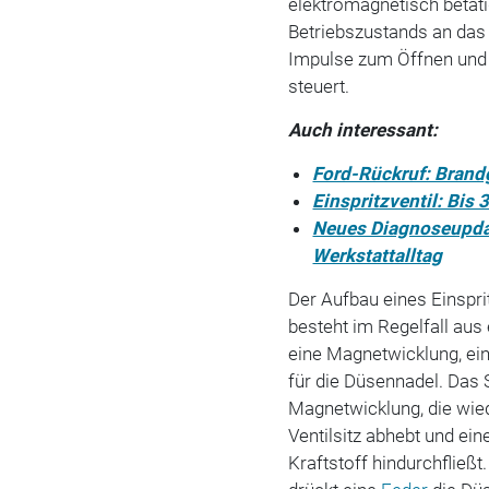
elektromagnetisch betäti
Betriebszustands an das
Impulse zum Öffnen und S
steuert.
Auch interessant:
Ford-Rückruf: Brand
Einspritzventil: Bis 
Neues Diagnoseupda
Werkstattalltag
Der Aufbau eines Einspri
besteht im Regelfall aus
eine Magnetwicklung, ei
für die Düsennadel. Das S
Magnetwicklung, die wie
Ventilsitz abhebt und ein
Kraftstoff hindurchfließ