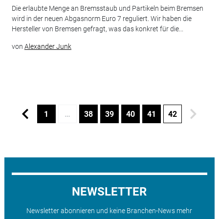
Die erlaubte Menge an Bremsstaub und Partikeln beim Bremsen
wird in der neuen Abgasnorm Euro 7 reguliert. Wir haben die
Hersteller von Bremsen gefragt, was das konkret für die...
von
Alexander Junk
1
…
38
39
40
41
42
NEWSLETTER
Newsletter abonnieren und keine Branchen-News mehr