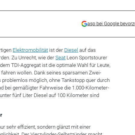
asp bei Google bevor
rtigen
Elektromobilität
ist der
Diesel
auf das
rden. Zu Unrecht, wie der
Seat
Leon Sportstourer
 dem TDI-Aggregat ist die optimale Wahl für Leute,
en fahren wollen. Dank seines sparsamen Zwei-
es problemlos möglich, ohne Tankstopp quer durch
nd bei gemäßigter Fahrweise die 1.000-Kilometer-
nter fünf Liter Diesel auf 100 Kilometer sind
r
ur sehr effizient, sondern glänzt mit einer
lichkeit. Der Vierzylinder-Selbstzünder macht