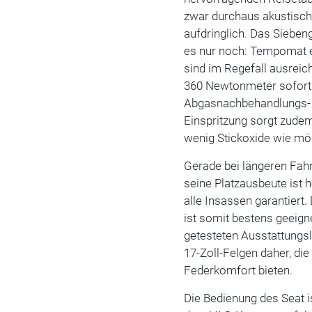
zwar durchaus akustisch
aufdringlich. Das Sieben
es nur noch: Tempomat e
sind im Regefall ausrei
360 Newtonmeter sofort
Abgasnachbehandlungs
Einspritzung sorgt zude
wenig Stickoxide wie mög
Gerade bei längeren Fahr
seine Platzausbeute ist 
alle Insassen garantiert
ist somit bestens geeigne
getesteten Ausstattungs
17-Zoll-Felgen daher, di
Federkomfort bieten.
Die Bedienung des Seat i