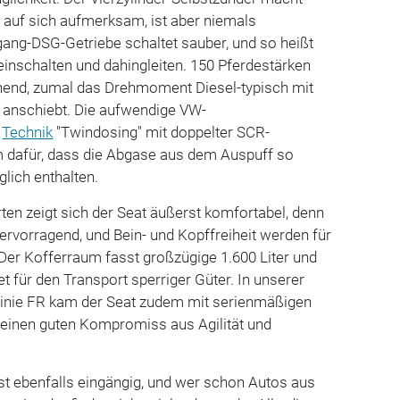
 auf sich aufmerksam, ist aber niemals
gang-DSG-Getriebe schaltet sauber, und so heißt
inschalten und dahingleiten. 150 Pferdestärken
chend, zumal das Drehmoment Diesel-typisch mit
 anschiebt. Die aufwendige VW-
-
Technik
"Twindosing" mit doppelter SCR-
m dafür, dass die Abgase aus dem Auspuff so
lich enthalten.
ten zeigt sich der Seat äußerst komfortabel, denn
hervorragend, und Bein- und Kopffreiheit werden für
. Der Kofferraum fasst großzügige 1.600 Liter und
t für den Transport sperriger Güter. In unserer
linie FR kam der Seat zudem mit serienmäßigen
e einen guten Kompromiss aus Agilität und
st ebenfalls eingängig, und wer schon Autos aus