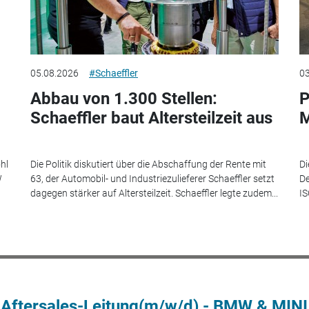
05.08.2026
#Schaeffler
03
Abbau von 1.300 Stellen:
P
Schaeffler baut Altersteilzeit aus
M
hl
Die Politik diskutiert über die Abschaffung der Rente mit
Di
W
63, der Automobil- und Industriezulieferer Schaeffler setzt
De
dagegen stärker auf Altersteilzeit. Schaeffler legte zudem...
IS
 Aftersales-Leitung(m/w/d) - BMW & MINI