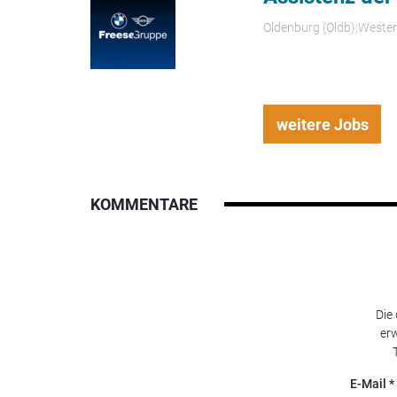
Oldenburg (Oldb);Weste
weitere Jobs
KOMMENTARE
Die
erw
E-Mail