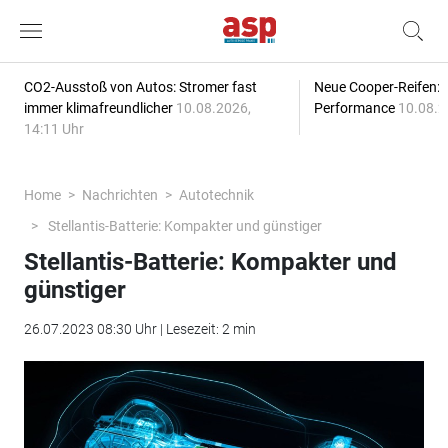
CO2-Ausstoß von Autos: Stromer fast
Neue Cooper-Reifen:
immer klimafreundlicher
10.08.2026,
Performance
10.08.2
14:11 Uhr
Home
Nachrichten
Autotechnik
Stellantis-Batterie: Kompakter und günstiger
Stellantis-Batterie: Kompakter und
günstiger
26.07.2023 08:30 Uhr | Lesezeit: 2 min