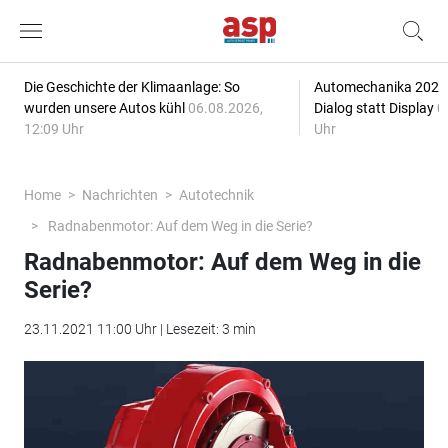
Die Geschichte der Klimaanlage: So
Automechanika 2026: 
wurden unsere Autos kühl
06.08.2026,
Dialog statt Display
0
12:09 Uhr
Uhr
Home
Nachrichten
Autotechnik
Radnabenmotor: Auf dem Weg in die Serie?
Radnabenmotor: Auf dem Weg in die
Serie?
23.11.2021 11:00 Uhr | Lesezeit: 3 min