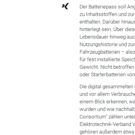
Der Batteriepass soll An
zu Inhaltsstoffen und zu
enthalten. Darüber hina
hinterlegt sein. Über die
Lebensdauer hinweg auc
Nutzungshistorie und zum 
Fahrzeugbatterien – also
für fest installierte Spe
Gewicht. Nicht betroffen
oder Starterbatterien vo
Die digital gesammelten
und vor allem Verbrauche
einem Blick erkennen, was
wurden und wie nachhalti
Consortium" zählen unte
Elektrotechnik-Verband V
gehören außerdem etwa 