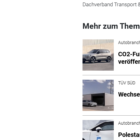
Dachverband Transport 
Mehr zum Them
Autobranc
CO2-Fuß
veröffe
TÜV SÜD
Wechsel
Autobranc
Polestar