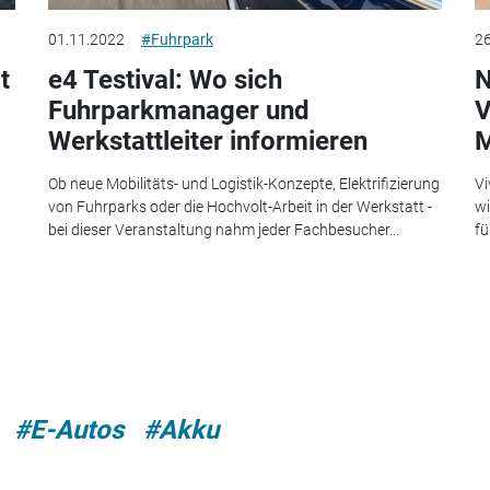
01.11.2022
#Fuhrpark
26
t
e4 Testival: Wo sich
N
Fuhrparkmanager und
V
Werkstattleiter informieren
M
Ob neue Mobilitäts- und Logistik-Konzepte, Elektrifizierung
Vi
von Fuhrparks oder die Hochvolt-Arbeit in der Werkstatt -
wi
bei dieser Veranstaltung nahm jeder Fachbesucher...
fü
#E-Autos
#Akku