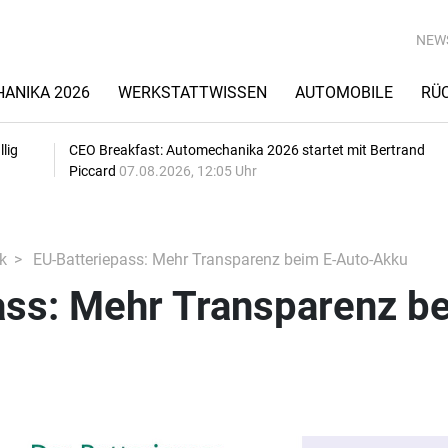
NEW
ANIKA 2026
WERKSTATTWISSEN
AUTOMOBILE
RÜ
lig
CEO Breakfast: Automechanika 2026 startet mit Bertrand
Piccard
07.08.2026, 12:05 Uhr
k
EU-Batteriepass: Mehr Transparenz beim E-Auto-Akku
ass: Mehr Transparenz b