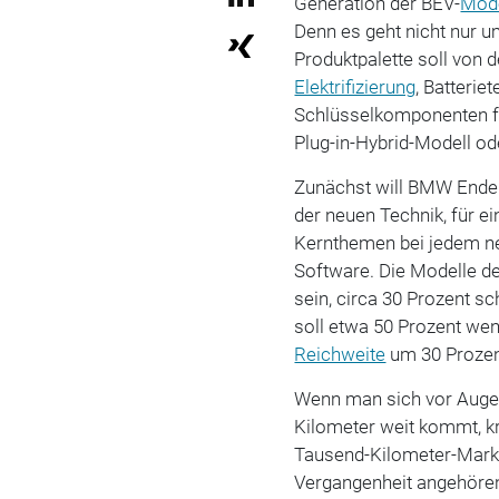
Generation der BEV-
Mode
Denn es geht nicht nur u
Produktpalette soll von 
Elektrifizierung
, Batterie
Schlüsselkomponenten für
Plug-in-Hybrid-Modell o
Zunächst will BMW Ende 
der neuen Technik, für e
Kernthemen bei jedem neu
Software. Die Modelle de
sein, circa 30 Prozent s
soll etwa 50 Prozent wen
Reichweite
um 30 Prozent
Wenn man sich vor Augen 
Kilometer weit kommt, kr
Tausend-Kilometer-Marke
Vergangenheit angehören.