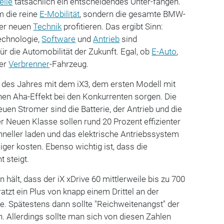
lle
tatsächlich ein entscheidendes Unter-fangen.
m die reine
E-Mobilität
, sondern die gesamte BMW-
der neuen
Technik
profitieren. Das ergibt Sinn:
technologie,
Software
und
Antrieb
sind
 die Automobilität der Zukunft. Egal, ob
E-Auto
,
der
Verbrenner
-Fahrzeug.
des Jahres mit dem iX3, dem ersten Modell mit
inen Aha-Effekt bei den Konkurrenten sorgen. Die
en Stromer sind die Batterie, der Antrieb und die
r Neuen Klasse sollen rund 20 Prozent effizienter
chneller laden und das elektrische Antriebssystem
iger kosten. Ebenso wichtig ist, dass die
 steigt.
hält, dass der iX xDrive 60 mittlerweile bis zu 700
atzt ein Plus von knapp einem Drittel an der
. Spätestens dann sollte "Reichweitenangst" der
 Allerdings sollte man sich von diesen Zahlen