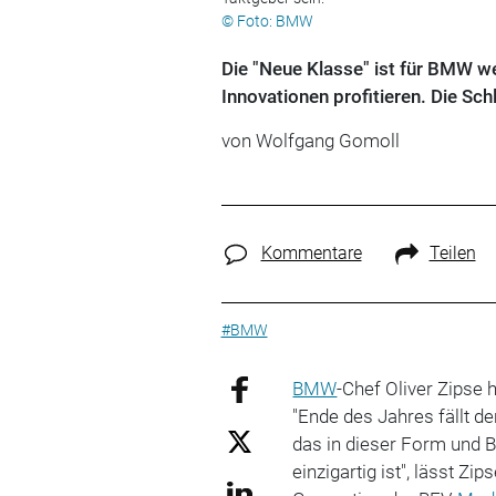
© Foto: BMW
Die "Neue Klasse" ist für BMW w
Innovationen profitieren. Die Sch
von
Wolfgang Gomoll
Kommentare
Teilen
#BMW
BMW
-Chef Oliver Zipse 
"Ende des Jahres fällt de
das in dieser Form und 
einzigartig ist", lässt Zi