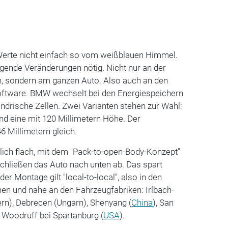
Werte nicht einfach so vom weißblauen Himmel.
egende Veränderungen nötig. Nicht nur an der
n, sondern am ganzen Auto. Also auch an den
oftware. BMW wechselt bei den Energiespeichern
indrische Zellen. Zwei Varianten stehen zur Wahl:
und eine mit 120 Millimetern Höhe. Der
6 Millimetern gleich.
lich flach, mit dem "Pack-to-open-Body-Konzept"
schließen das Auto nach unten ab. Das spart
er Montage gilt "local-to-local", also in den
en und nahe an den Fahrzeugfabriken: Irlbach-
rn), Debrecen (Ungarn), Shenyang (
China
), San
d Woodruff bei Spartanburg (
USA
).