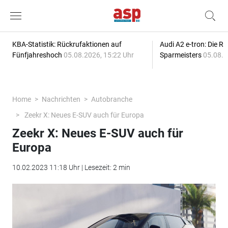
KBA-Statistik: Rückrufaktionen auf
Audi A2 e-tron: Die R
Fünfjahreshoch
05.08.2026, 15:22 Uhr
Sparmeisters
05.08.2
Home
Nachrichten
Autobranche
Zeekr X: Neues E-SUV auch für Europa
Zeekr X: Neues E-SUV auch für
Europa
10.02.2023 11:18 Uhr | Lesezeit: 2 min