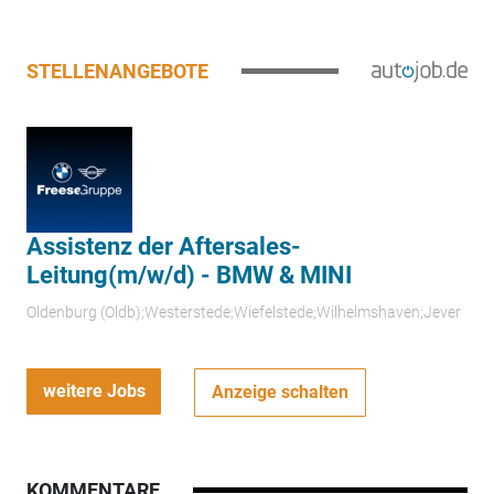
STELLENANGEBOTE
Assistenz der Aftersales-
Leitung(m/w/d) - BMW & MINI
Oldenburg (Oldb);Westerstede;Wiefelstede;Wilhelmshaven;Jever
weitere Jobs
Anzeige schalten
KOMMENTARE