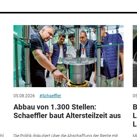
05.08.2026
#Schaeffler
05
Abbau von 1.300 Stellen:
B
Schaeffler baut Altersteilzeit aus
L
L
hl
Die Politik diskutiert über die Abschaffung der Rente mit
Mi