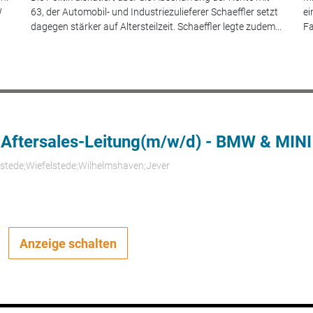
W
63, der Automobil- und Industriezulieferer Schaeffler setzt
ei
dagegen stärker auf Altersteilzeit. Schaeffler legte zudem...
Fa
 Aftersales-Leitung(m/w/d) - BMW & MINI
rstede;Wiefelstede;Wilhelmshaven;Jever
Anzeige schalten