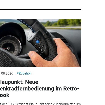
.08.2026
#Zubehör
laupunkt: Neue
enkradfernbedienung im Retro-
ook
t der RC-26 ergänzt Blaupunkt seine Zubehörpalette um