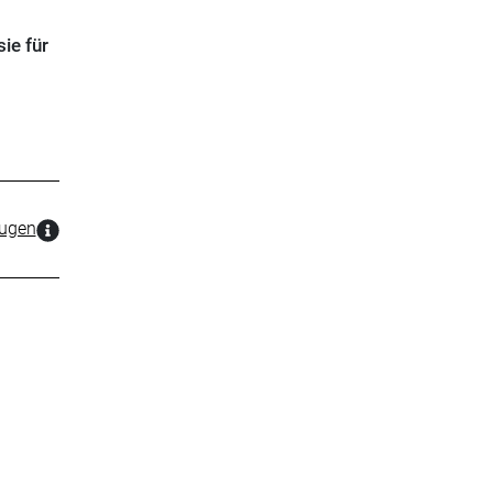
ie für
zugen