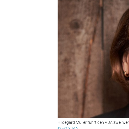
Hildegard Müller führt den VDA zwei wei
© Foto: IAA