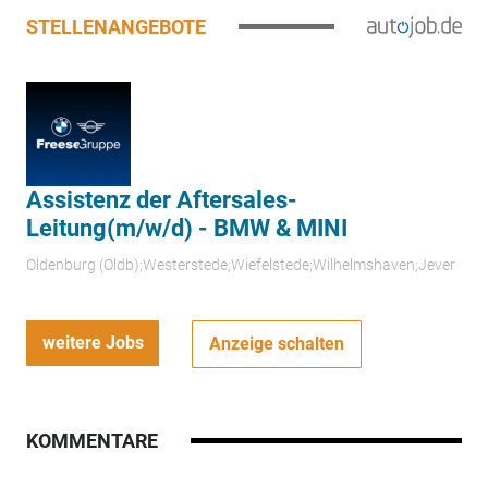
STELLENANGEBOTE
Assistenz der Aftersales-
Leitung(m/w/d) - BMW & MINI
Oldenburg (Oldb);Westerstede;Wiefelstede;Wilhelmshaven;Jever
weitere Jobs
Anzeige schalten
KOMMENTARE