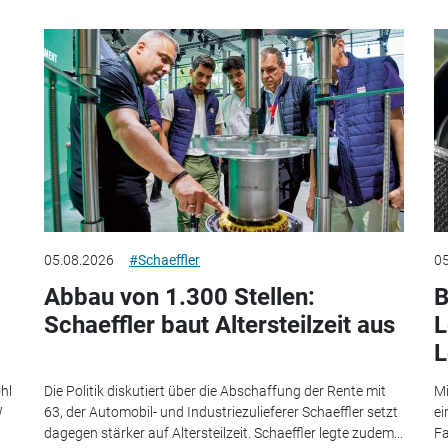
05.08.2026
#Schaeffler
05
Abbau von 1.300 Stellen:
B
Schaeffler baut Altersteilzeit aus
L
L
hl
Die Politik diskutiert über die Abschaffung der Rente mit
Mi
W
63, der Automobil- und Industriezulieferer Schaeffler setzt
ei
dagegen stärker auf Altersteilzeit. Schaeffler legte zudem...
Fa