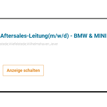
 Aftersales-Leitung(m/w/d) - BMW & MINI
rstede;Wiefelstede;Wilhelmshaven;Jever
Anzeige schalten