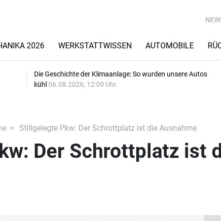
NEW
ANIKA 2026
WERKSTATTWISSEN
AUTOMOBILE
RÜ
Die Geschichte der Klimaanlage: So wurden unsere Autos
kühl
06.08.2026, 12:09 Uhr
he
Stillgelegte Pkw: Der Schrottplatz ist die Ausnahme
kw: Der Schrottplatz ist 