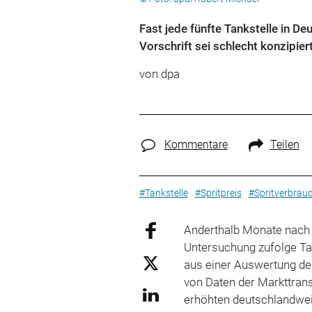
Fast jede fünfte Tankstelle in De
Vorschrift sei schlecht konzipier
von
dpa
Kommentare
Teilen
#Tankstelle
#Spritpreis
#Spritverbrau
Anderthalb Monate nach E
Untersuchung zufolge Tau
aus einer Auswertung d
von Daten der Markttran
erhöhten deutschlandweit