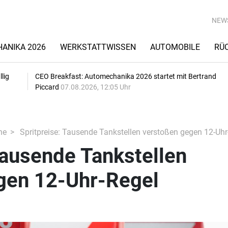
NEW
ANIKA 2026
WERKSTATTWISSEN
AUTOMOBILE
RÜ
lig
CEO Breakfast: Automechanika 2026 startet mit Bertrand
Piccard
07.08.2026, 12:05 Uhr
he
Spritpreise: Tausende Tankstellen verstoßen gegen 12-Uhr
Tausende Tankstellen
gen 12-Uhr-Regel