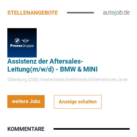
STELLENANGEBOTE
Assistenz der Aftersales-
Leitung(m/w/d) - BMW & MINI
Oldenburg (Oldb);Westerstede;Wiefelstede;Wilhelmshaven;Jever
weitere Jobs
Anzeige schalten
KOMMENTARE