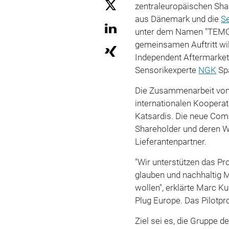
zentraleuropäischen Sha
aus Dänemark und die
S
unter dem Namen "TEMO
gemeinsamen Auftritt wil
Independent Aftermarket 
Sensorikexperte
NGK
Spa
Die Zusammenarbeit von 
internationalen Kooperat
Katsardis. Die neue Co
Shareholder und deren W
Lieferantenpartner.
"Wir unterstützen das Pr
glauben und nachhaltig M
wollen", erklärte Marc K
Plug Europe. Das Pilotpr
Ziel sei es, die Gruppe