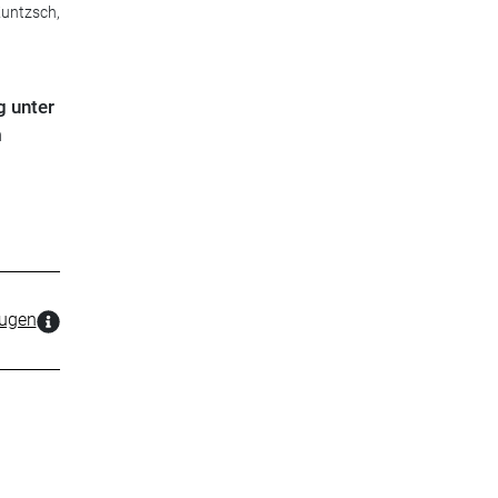
Kuntzsch,
g unter
m
zugen