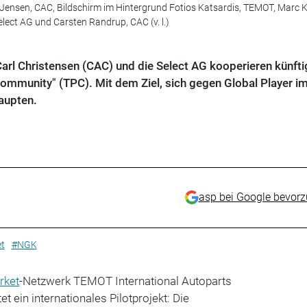
ensen, CAC, Bildschirm im Hintergrund Fotios Katsardis, TEMOT, Marc 
lect AG und Carsten Randrup, CAC (v. l.)
arl Christensen (CAC) und die Select AG kooperieren künfti
unity" (TPC). Mit dem Ziel, sich gegen Global Player i
aupten.
asp bei Google bevor
t
#NGK
rket
-Netzwerk TEMOT International Autoparts
 ein internationales Pilotprojekt: Die