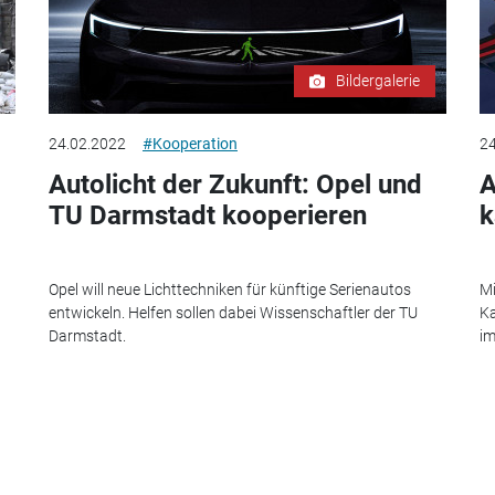
Bildergalerie
24.02.2022
#Kooperation
24
Autolicht der Zukunft: Opel und
A
TU Darmstadt kooperieren
k
Opel will neue Lichttechniken für künftige Serienautos
Mi
entwickeln. Helfen sollen dabei Wissenschaftler der TU
Ka
Darmstadt.
im