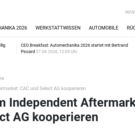
NEW
ANIKA 2026
WERKSTATTWISSEN
AUTOMOBILE
RÜ
lig
CEO Breakfast: Automechanika 2026 startet mit Bertrand
Piccard
07.08.2026, 12:05 Uhr
he
ermarket: CAC und Select AG kooperieren
im Independent Aftermark
ct AG kooperieren