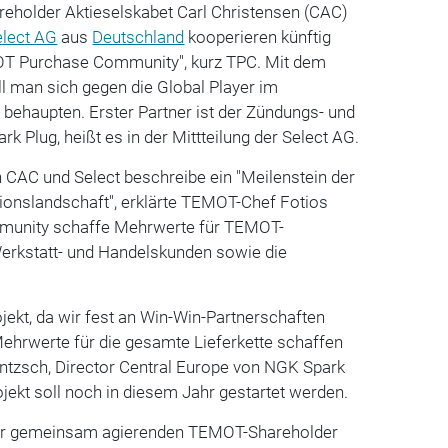
reholder Aktieselskabet Carl Christensen (CAC)
elect AG
aus
Deutschland
kooperieren künftig
T Purchase Community", kurz TPC. Mit dem
l man sich gegen die Global Player im
behaupten. Erster Partner ist der Zündungs- und
rk Plug, heißt es in der Mittteilung der Select AG.
CAC und Select beschreibe ein "Meilenstein der
ionslandschaft", erklärte TEMOT-Chef Fotios
mmunity schaffe Mehrwerte für TEMOT-
erkstatt- und Handelskunden sowie die
ojekt, da wir fest an Win-Win-Partnerschaften
ehrwerte für die gesamte Lieferkette schaffen
untzsch, Director Central Europe von NGK Spark
ojekt soll noch in diesem Jahr gestartet werden.
 der gemeinsam agierenden TEMOT-Shareholder