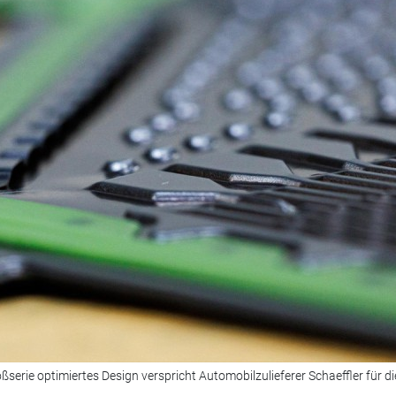
ßserie optimiertes Design verspricht Automobilzulieferer Schaeffler für d