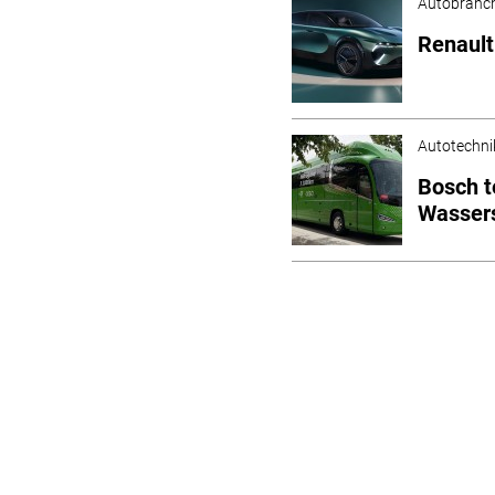
Autobranc
Renault
Autotechni
Bosch t
Wassers