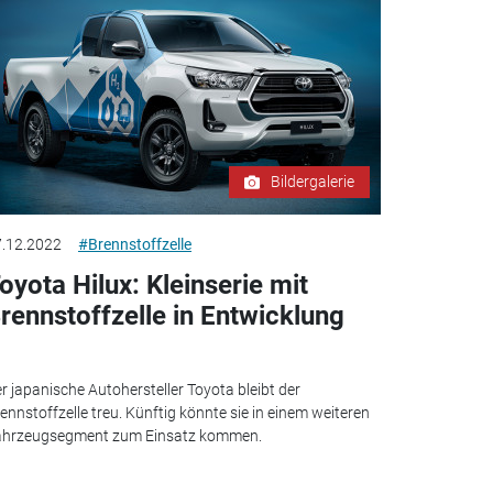
Bildergalerie
.12.2022
#Brennstoffzelle
oyota Hilux: Kleinserie mit
rennstoffzelle in Entwicklung
r japanische Autohersteller Toyota bleibt der
ennstoffzelle treu. Künftig könnte sie in einem weiteren
ahrzeugsegment zum Einsatz kommen.