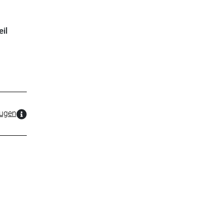
il
zugen