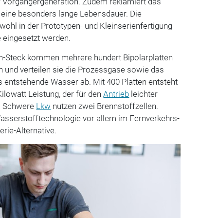
der Vorgängergeneration. Zudem reklamiert das
eine besonders lange Lebensdauer. Die
wohl in der Prototypen- und Kleinserienfertigung
e eingesetzt werden.
en-Steck kommen mehrere hundert Bipolarplatten
n und verteilen sie die Prozessgase sowie das
s entstehende Wasser ab. Mit 400 Platten entsteht
Kilowatt Leistung, der für den
Antrieb
leichter
. Schwere
Lkw
nutzen zwei Brennstoffzellen.
 Wasserstofftechnologie vor allem im Fernverkehrs-
erie-Alternative.