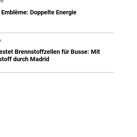
he
 Emblème: Doppelte Energie
k
estet Brennstoffzellen für Busse: Mit
toff durch Madrid