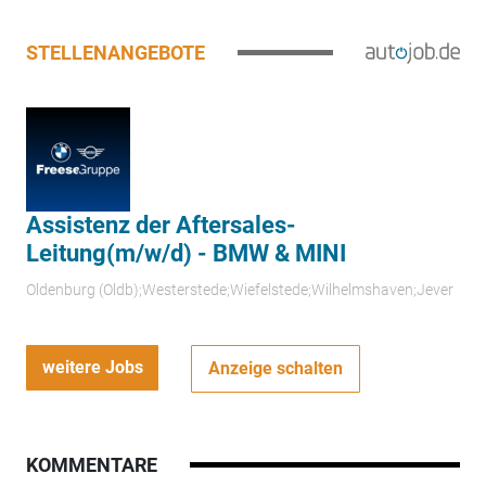
STELLENANGEBOTE
Assistenz der Aftersales-
Leitung(m/w/d) - BMW & MINI
Oldenburg (Oldb);Westerstede;Wiefelstede;Wilhelmshaven;Jever
weitere Jobs
Anzeige schalten
KOMMENTARE