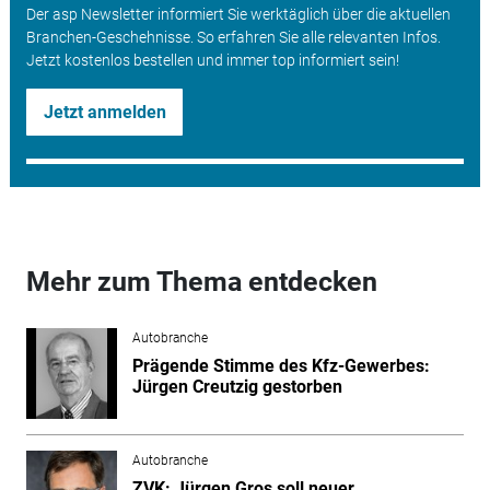
Der asp Newsletter informiert Sie werktäglich über die aktuellen
Branchen-Geschehnisse. So erfahren Sie alle relevanten Infos.
Jetzt kostenlos bestellen und immer top informiert sein!
Jetzt anmelden
Mehr zum Thema entdecken
Autobranche
Prägende Stimme des Kfz-Gewerbes:
Jürgen Creutzig gestorben
Autobranche
ZVK: Jürgen Gros soll neuer