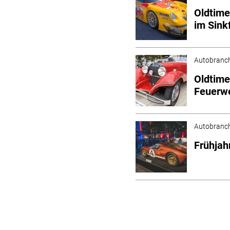
Oldtime
im Sink
Autobranc
Oldtime
Feuerw
Autobranc
Frühjah