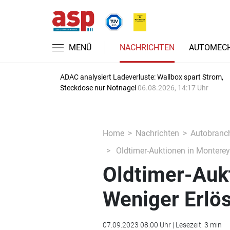
MENÜ
NACHRICHTEN
AUTOMECH
ADAC analysiert Ladeverluste: Wallbox spart Strom,
Steckdose nur Notnagel
06.08.2026, 14:17 Uhr
Home
Nachrichten
Autobranc
Oldtimer-Auktionen in Monterey:
Oldtimer-Auk
Weniger Erlös
07.09.2023 08:00 Uhr | Lesezeit: 3 min