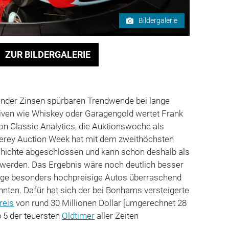
Bildergalerie
ZUR BILDERGALERIE
gender Zinsen spürbaren Trendwende bei lange
tiven wie Whiskey oder Garagengold wertet Frank
on Classic Analytics, die Auktionswoche als
terey Auction Week hat mit dem zweithöchsten
chichte abgeschlossen und kann schon deshalb als
t werden. Das Ergebnis wäre noch deutlich besser
ige besonders hochpreisige Autos überraschend
nnten. Dafür hat sich der bei Bonhams versteigerte
reis
von rund 30 Millionen Dollar [umgerechnet 28
p 5 der teuersten
Oldtimer
aller Zeiten