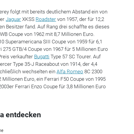
rey folgt mit bereits deutlichem Abstand ein von
ter
Jaguar
XKSS
Roadster
von 1957, der für 12,2
en Besitzer fand. Auf Rang drei schaffte es dieses
SWB Coupe von 1962 mit 8,7 Millionen Euro.
410 Superamericana SIII Coupe von 1959 für 6,1
ari 275 GTB/4 Coupe von 1967 für 5 Millionen Euro
reis verkaufter
Bugatti
Type 57 SC Tourer. Auf
ercer Type 35-J Raceabout von 1914, der 4,4
Schließlich wechselten ein
Alfa Romeo
8C 2300
,2 Millionen Euro, ein Ferrari F50 Coupe von 1995
 2003er Ferrari Enzo Coupe für 3,8 Millionen Euro
a entdecken
he