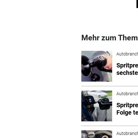
Mehr zum Them
Autobranc
Spritpr
sechste
Autobranc
Spritpr
Folge t
Autobranc