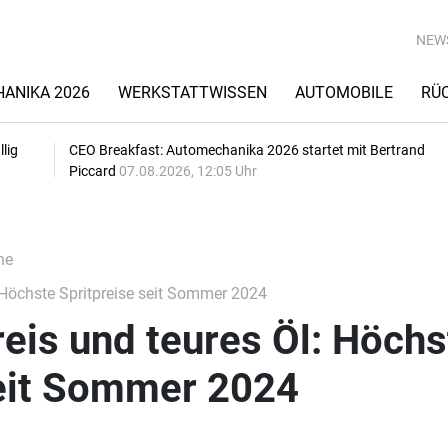
NEW
ANIKA 2026
WERKSTATTWISSEN
AUTOMOBILE
RÜ
lig
CEO Breakfast: Automechanika 2026 startet mit Bertrand
Piccard
07.08.2026, 12:05 Uhr
he
 Höchste Spritpreise seit Sommer 2024
eis und teures Öl: Höchs
seit Sommer 2024