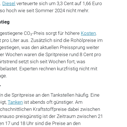
e.
Diesel
verteuerte sich um 3,3 Cent auf 1,66 Euro
nd so hoch wie seit Sommer 2024 nicht mehr.
stieg
estiegene CO₂-Preis sorgt für höhere
Kosten
.
 pro Liter aus. Zusätzlich sind die Rohölpreise im
estiegen, was den aktuellen Preissprung weiter
vier Wochen waren die Spritpreise rund 8 Cent pro
ärtstrend setzt sich seit Wochen fort, was
lastet. Experten rechnen kurzfristig nicht mit
age.
r
 die Spritpreise an den Tankstellen häufig. Eine
igt,
Tanken
ist abends oft günstiger. Am
rchschnittlichen Kraftstoffpreise dabei zwischen
enauso preisgünstig ist der Zeitraum zwischen 21
n 17 und 18 Uhr sind die Preise an den