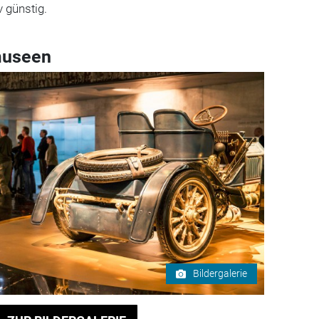
v günstig.
museen
Bildergalerie