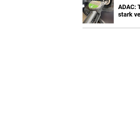
ADAC: T
stark v