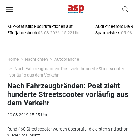
KBA-Statistik: Rückrufaktionen auf
Audi A2 e-tron: Die R
Fünfjahreshoch
05.08.2026, 15:22 Uhr
Sparmeisters
05.08.2
Home
Nachrichten
Autobranche
Nach Fahrzeugbränden: Post zieht hunderte Streetscooter
vorläufig aus dem Verkehr
Nach Fahrzeugbränden: Post zieht
hunderte Streetscooter vorläufig aus
dem Verkehr
20.03.2019 15:25 Uhr
Rund 460 Streetscooter wurden überprüft - die ersten sind schon
wieder im Einsatz.