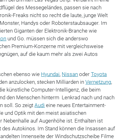
rdflügel des Messegeländes, passen sie nach
onik-Freaks nicht so recht die laute, junge Welt
i-Monster, Handys oder Roboterstaubsauger. Im
erten Giganten der Elektronik-Branche wie
on
und Go. müssen sich die anderswo
schen Premium-Konzerne mit vergleichsweise
gnügen, auf die kaum mehr als zwei Autos
utschen ebenso wie
Hyundai
,
Nissan
oder
Toyota
den anzulocken, stecken Milliarden in
Vernetzung
,
ie künstliche Computer-Intelligenz, die beim
 und den Menschen hinterm Lenkrad nach und nach
 soll. So zeigt
Audi
eine neues Entertainment-
e und Optik mit den meist asiatischen
er Nebenhalle auf Augenhöhe ist. Enthalten ist
rt des Autokinos. Im Stand können die Insassen auf
andelten Innenseite der Windschutzscheibe Filme