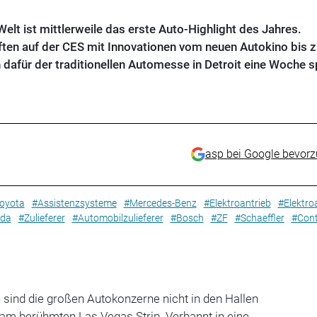
elt ist mittlerweile das erste Auto-Highlight des Jahres.
en auf der CES mit Innovationen vom neuen Autokino bis 
dafür der traditionellen Automesse in Detroit eine Woche s
asp bei Google bevor
oyota
#Assistenzsysteme
#Mercedes-Benz
#Elektroantrieb
#Elektro
da
#Zulieferer
#Automobilzulieferer
#Bosch
#ZF
#Schaeffler
#Cont
 sind die großen Autokonzerne nicht in den Hallen
 am berühmten Las Vegas Strip. Verbannt in eine