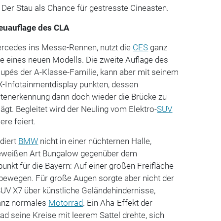
. Der Stau als Chance für gestresste Cineasten.
euauflage des CLA
ercedes ins Messe-Rennen, nutzt die
CES
ganz
re eines neuen Modells. Die zweite Auflage des
oupés der A-Klasse-Familie, kann aber mit seinem
X-Infotainmentdisplay punkten, dessen
tenerkennung dann doch wieder die Brücke zu
ägt. Begleitet wird der Neuling vom Elektro-
SUV
re feiert.
idiert
BMW
nicht in einer nüchternen Halle,
eweißen Art Bungalow gegenüber dem
punkt für die Bayern: Auf einer großen Freifläche
 bewegen. Für große Augen sorgte aber nicht der
UV X7 über künstliche Geländehindernisse,
ganz normales
Motorrad
. Ein Aha-Effekt der
ad seine Kreise mit leerem Sattel drehte, sich