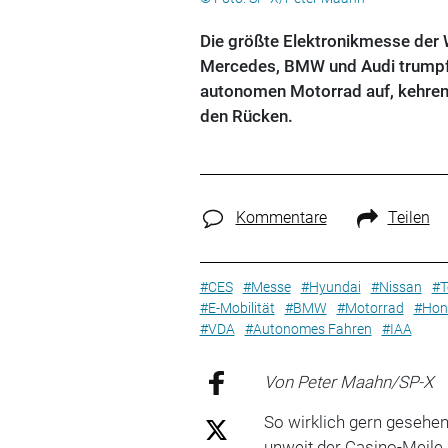
Die größte Elektronikmesse der W
Mercedes, BMW und Audi trumpft
autonomen Motorrad auf, kehren 
den Rücken.
Kommentare
Teilen
#CES
#Messe
#Hyundai
#Nissan
#T
#E-Mobilität
#BMW
#Motorrad
#Hon
#VDA
#Autonomes Fahren
#IAA
Von Peter Maahn/SP-X
So wirklich gern gesehen
unweit der Casino-Meile