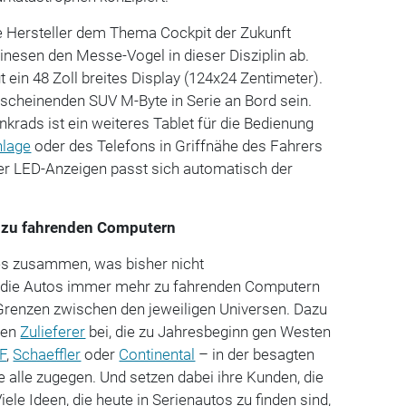
 Hersteller dem Thema Cockpit der Zukunft
nesen den Messe-Vogel in dieser Disziplin ab.
t ein 48 Zoll breites Display (124x24 Zentimeter).
scheinenden SUV M-Byte in Serie an Bord sein.
nkrads ist ein weiteres Tablet für die Bedienung
nlage
oder des Telefons in Griffnähe des Fahrers
 der LED-Anzeigen passt sich automatisch der
 zu fahrenden Computern
es zusammen, was bisher nicht
die Autos immer mehr zu fahrenden Computern
Grenzen zwischen den jeweiligen Universen. Dazu
hen
Zulieferer
bei, die zu Jahresbeginn gen Westen
F
,
Schaeffler
oder
Continental
– in der besagten
e alle zugegen. Und setzen dabei ihre Kunden, die
iele Ideen, die heute in Serienautos zu finden sind,