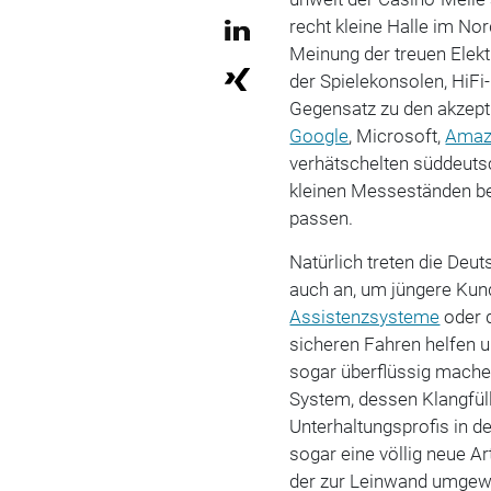
recht kleine Halle im No
Meinung der treuen Elektr
der Spielekonsolen, HiF
Gegensatz zu den akzepti
Google
, Microsoft,
Amaz
verhätschelten süddeut
kleinen Messeständen be
passen.
Natürlich treten die De
auch an, um jüngere Kun
Assistenzsysteme
oder d
sicheren Fahren helfen
sogar überflüssig machen
System, dessen Klangfüll
Unterhaltungsprofis in d
sogar eine völlig neue A
der zur Leinwand umgew