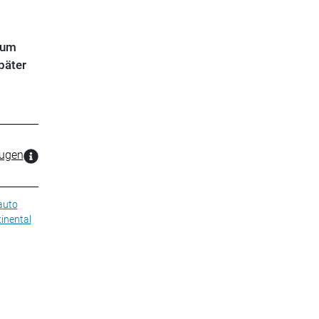
zum
päter
zugen
auto
inental