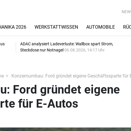
NEW
ANIKA 2026
WERKSTATTWISSEN
AUTOMOBILE
RÜ
aus
ADAC analysiert Ladeverluste: Wallbox spart Strom,
Steckdose nur Notnagel
06.08.2026, 14:17 Uhr
he
Konzernumbau: Ford gründet eigene Geschäftssparte für 
: Ford gründet eigene
te für E-Autos