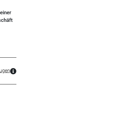
einer
schäft
zugen