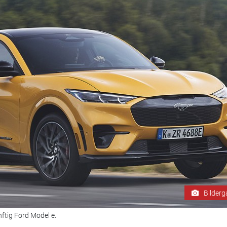
Bilderg
nftig Ford Model e.