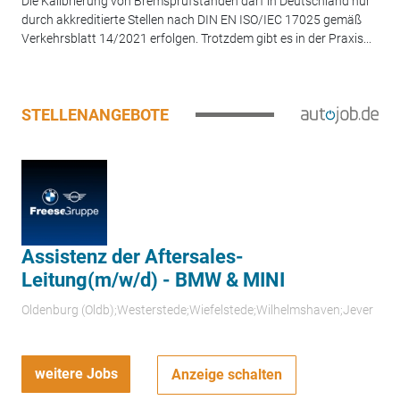
Die Kalibrierung von Bremsprüfständen darf in Deutschland nur
durch akkreditierte Stellen nach DIN EN ISO/IEC 17025 gemäß
Verkehrsblatt 14/2021 erfolgen. Trotzdem gibt es in der Praxis...
STELLENANGEBOTE
Assistenz der Aftersales-
Leitung(m/w/d) - BMW & MINI
Oldenburg (Oldb);Westerstede;Wiefelstede;Wilhelmshaven;Jever
weitere Jobs
Anzeige schalten