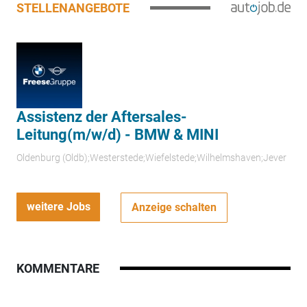
STELLENANGEBOTE
Assistenz der Aftersales-
Leitung(m/w/d) - BMW & MINI
Oldenburg (Oldb);Westerstede;Wiefelstede;Wilhelmshaven;Jever
weitere Jobs
Anzeige schalten
KOMMENTARE