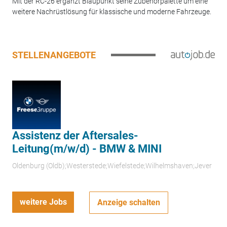
Mit der RC-26 ergänzt Blaupunkt seine Zubehörpalette um eine
weitere Nachrüstlösung für klassische und moderne Fahrzeuge.
STELLENANGEBOTE
Assistenz der Aftersales-
Leitung(m/w/d) - BMW & MINI
Oldenburg (Oldb);Westerstede;Wiefelstede;Wilhelmshaven;Jever
weitere Jobs
Anzeige schalten