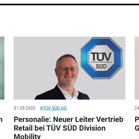
31.03.2020
#TÜV SÜD AG
24
n
Personalie: Neuer Leiter Vertrieb
P
Retail bei TÜV SÜD Division
G
Mobility