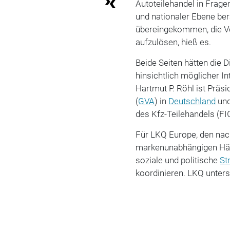
Autoteilehandel in Frag
und nationaler Ebene be
übereingekommen, die V
aufzulösen, hieß es.
Beide Seiten hätten die 
hinsichtlich möglicher In
Hartmut P. Röhl ist Präs
(
GVA
) in
Deutschland
und
des Kfz-Teilehandels (FI
Für LKQ Europe, den na
markenunabhängigen Händl
soziale und politische
St
koordinieren. LKQ unter