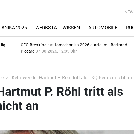
NEW
ANIKA 2026
WERKSTATTWISSEN
AUTOMOBILE
RÜ
lig
CEO Breakfast: Automechanika 2026 startet mit Bertrand
Piccard
07.08.2026, 12:05 Uhr
he
Kehrtwende: Hartmut P. Röhl tritt als LKQ-Berater nicht an
artmut P. Röhl tritt als
icht an