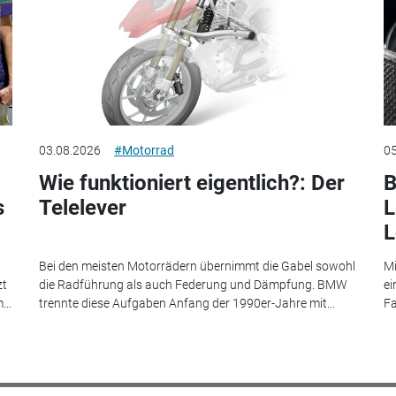
03.08.2026
#Motorrad
05
Wie funktioniert eigentlich?: Der
B
s
Telelever
L
L
Bei den meisten Motorrädern übernimmt die Gabel sowohl
Mi
zt
die Radführung als auch Federung und Dämpfung. BMW
ei
...
trennte diese Aufgaben Anfang der 1990er-Jahre mit...
Fa