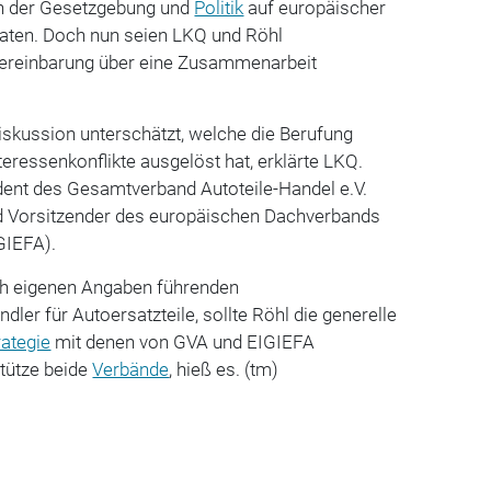
en der Gesetzgebung und
Politik
auf europäischer
raten. Doch nun seien LKQ und Röhl
ereinbarung über eine Zusammenarbeit
Diskussion unterschätzt, welche die Berufung
teressenkonflikte ausgelöst hat, erklärte LKQ.
ident des Gesamtverband Autoteile-Handel e.V.
 Vorsitzender des europäischen Dachverbands
GIEFA).
ch eigenen Angaben führenden
er für Autoersatzteile, sollte Röhl die generelle
rategie
mit denen von GVA und EIGIEFA
stütze beide
Verbände
, hieß es. (tm)