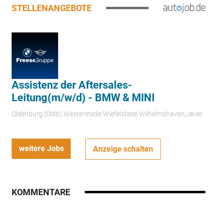
STELLENANGEBOTE
Assistenz der Aftersales-
Leitung(m/w/d) - BMW & MINI
Oldenburg (Oldb);Westerstede;Wiefelstede;Wilhelmshaven;Jever
weitere Jobs
Anzeige schalten
KOMMENTARE