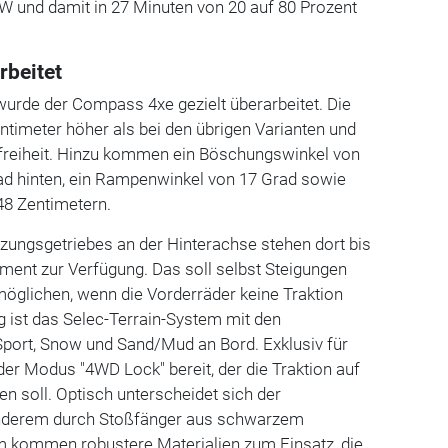
kW und damit in 27 Minuten von 20 auf 80 Prozent
rbeitet
urde der Compass 4xe gezielt überarbeitet. Die
entimeter höher als bei den übrigen Varianten und
freiheit. Hinzu kommen ein Böschungswinkel von
ad hinten, ein Rampenwinkel von 17 Grad sowie
 48 Zentimetern.
zungsgetriebes an der Hinterachse stehen dort bis
nt zur Verfügung. Das soll selbst Steigungen
möglichen, wenn die Vorderräder keine Traktion
 ist das Selec-Terrain-System mit den
ort, Snow und Sand/Mud an Bord. Exklusiv für
 der Modus "4WD Lock" bereit, der die Traktion auf
 soll. Optisch unterscheidet sich der
nderem durch Stoßfänger aus schwarzem
m kommen robustere Materialien zum Einsatz, die