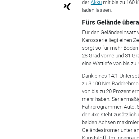
der
Akku
mit bis zu 160 
laden lassen.
Fürs Gelände übera
Für den Geländeeinsatz w
Karosserie liegt einen Z
sorgt so für mehr Boden
28 Grad vorne und 31 Gr
eine Wattiefe von bis zu
Dank eines 14:1-Unterset
zu 3.100 Nm Raddrehmome
von bis zu 20 Prozent er
mehr haben. Serienmäßig
Fahrprogrammen Auto, Sp
den 4xe steht zusätzlich
beiden Achsen maximieren
Geländestromer unter a
Kunststoff. Im Innenrau