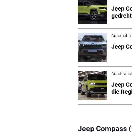
Jeep Co
gedreht
Automobil
Jeep Co
Autobranc
Jeep Co
die Reg
Jeep Compass (