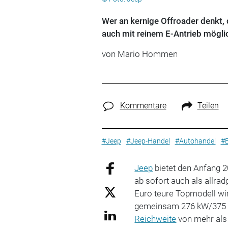
Wer an kernige Offroader denkt, 
auch mit reinem E-Antrieb möglic
von
Mario Hommen
Kommentare
Teilen
#Jeep
#Jeep-Handel
#Autohandel
#E
Jeep
bietet den Anfang 
ab sofort auch als allra
Euro teure Topmodell wi
gemeinsam 276 kW/375 PS
Reichweite
von mehr als 