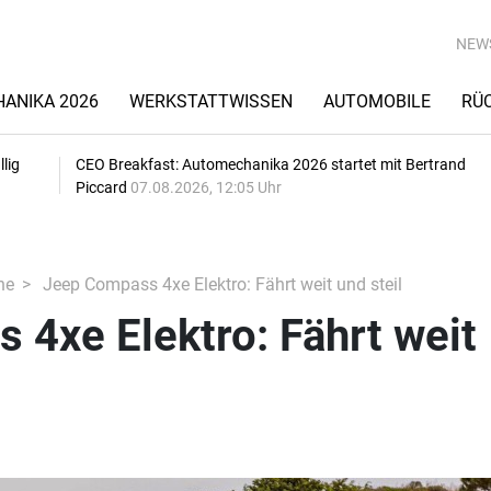
NEW
ANIKA 2026
WERKSTATTWISSEN
AUTOMOBILE
RÜ
lig
CEO Breakfast: Automechanika 2026 startet mit Bertrand
Piccard
07.08.2026, 12:05 Uhr
he
Jeep Compass 4xe Elektro: Fährt weit und steil
4xe Elektro: Fährt weit