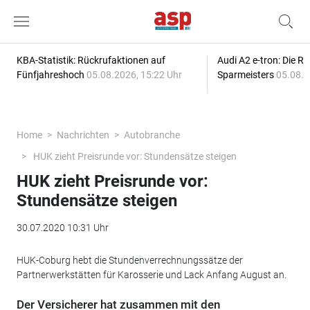
KBA-Statistik: Rückrufaktionen auf
Audi A2 e-tron: Die R
Fünfjahreshoch
05.08.2026, 15:22 Uhr
Sparmeisters
05.08.2
Home
Nachrichten
Autobranche
HUK zieht Preisrunde vor: Stundensätze steigen
HUK zieht Preisrunde vor:
Stundensätze steigen
30.07.2020 10:31 Uhr
HUK-Coburg hebt die Stundenverrechnungssätze der
Partnerwerkstätten für Karosserie und Lack Anfang August an.
Der Versicherer hat zusammen mit den