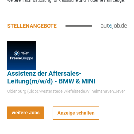
weitere Nachrüstlösung für klassische und moderne Fahrzeuge.
STELLENANGEBOTE
Assistenz der Aftersales-
Leitung(m/w/d) - BMW & MINI
Oldenburg (Oldb);Westerstede;Wiefelstede;Wilhelmshaven;Jever
weitere Jobs
Anzeige schalten