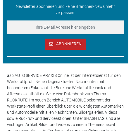
Newsletter abonnieren und keine Branchen-News mehr
verpassen.
ABONNIEREN
asp AUTO SERVICE PRAXIS Online ist der Internetdienst für den
Werkstattprofi. Neben tagesaktuellen Nachrichten mit
besonderem Fokus auf die Bereiche Werkstatttechnik und
Aftersales enthält die Seite eine Datenbank zum Thema
RÜCKRUFE. Im neuen Bereich AUTOMOBILE bekommt der
Werkstatt-Profi einen Überblick über die wichtigsten Automarken
und Automodelle mit allen Nachrichten, Bildergalerien, Videos
sowie Rückruf- und Serviceaktionen. Unter #HASHTAG sind alle
wichtigen Artikel, Bilder und Videos zu einem Themenspecial
zusammengefasst. Außerdem gibt es im asp-Onlineportal alle