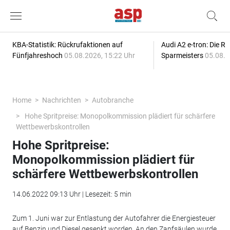
KBA-Statistik: Rückrufaktionen auf
Audi A2 e-tron: Die R
Fünfjahreshoch
05.08.2026, 15:22 Uhr
Sparmeisters
05.08.2
Home
Nachrichten
Autobranche
Hohe Spritpreise: Monopolkommission plädiert für schärfere
Wettbewerbskontrollen
Hohe Spritpreise:
Monopolkommission plädiert für
schärfere Wettbewerbskontrollen
14.06.2022 09:13 Uhr | Lesezeit: 5 min
Zum 1. Juni war zur Entlastung der Autofahrer die Energiesteuer
auf Benzin und Diesel gesenkt worden. An den Zapfsäulen wurde