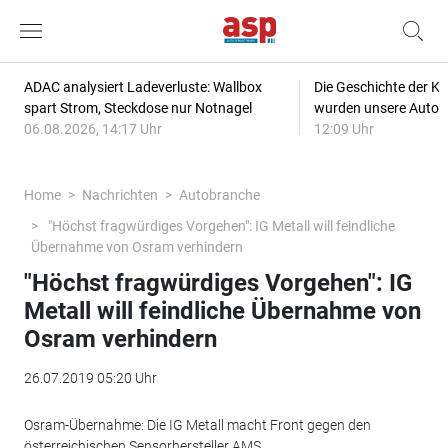
ADAC analysiert Ladeverluste: Wallbox
Die Geschichte der Kl
spart Strom, Steckdose nur Notnagel
wurden unsere Autos
06.08.2026, 14:17 Uhr
12:09 Uhr
Home
Nachrichten
Autobranche
"Höchst fragwürdiges Vorgehen": IG Metall will feindliche
Übernahme von Osram verhindern
"Höchst fragwürdiges Vorgehen": IG
Metall will feindliche Übernahme von
Osram verhindern
26.07.2019 05:20 Uhr
Osram-Übernahme: Die IG Metall macht Front gegen den
österreichischen Sensorhersteller AMS.