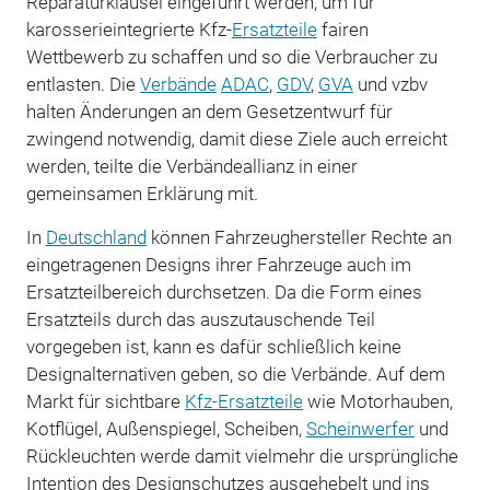
Reparaturklausel eingeführt werden, um für
karosserieintegrierte Kfz-
Ersatzteile
fairen
Wettbewerb zu schaffen und so die Verbraucher zu
entlasten. Die
Verbände
ADAC
,
GDV
,
GVA
und vzbv
halten Änderungen an dem Gesetzentwurf für
zwingend notwendig, damit diese Ziele auch erreicht
werden, teilte die Verbändeallianz in einer
gemeinsamen Erklärung mit.
In
Deutschland
können Fahrzeughersteller Rechte an
eingetragenen Designs ihrer Fahrzeuge auch im
Ersatzteilbereich durchsetzen. Da die Form eines
Ersatzteils durch das auszutauschende Teil
vorgegeben ist, kann es dafür schließlich keine
Designalternativen geben, so die Verbände. Auf dem
Markt für sichtbare
Kfz-Ersatzteile
wie Motorhauben,
Kotflügel, Außenspiegel, Scheiben,
Scheinwerfer
und
Rückleuchten werde damit vielmehr die ursprüngliche
Intention des Designschutzes ausgehebelt und ins