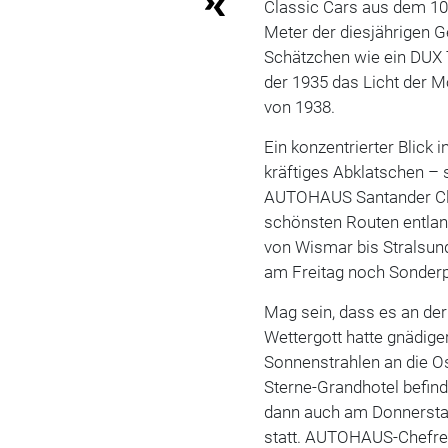
Classic Cars aus dem 101
Meter der diesjährigen G
Schätzchen wie ein DUX 
der 1935 das Licht der Mo
von 1938.
Ein konzentrierter Blick
kräftiges Abklatschen –
AUTOHAUS Santander Cla
schönsten Routen entla
von Wismar bis Stralsun
am Freitag noch Sonde
Mag sein, dass es an de
Wettergott hatte gnädige
Sonnenstrahlen an die O
Sterne-Grandhotel befind
dann auch am Donnersta
statt. AUTOHAUS-Chefre