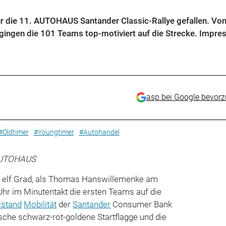
für die 11. AUTOHAUS Santander Classic-Rallye gefallen. Vo
gingen die 101 Teams top-motiviert auf die Strecke. Impre
asp bei Google bevor
#Oldtimer
#Youngtimer
#Autohandel
AUTOHAUS
 elf Grad, als Thomas Hanswillemenke am
hr im Minutentakt die ersten Teams auf die
rstand
Mobilität
der
Santander
Consumer Bank
sche schwarz-rot-goldene Startflagge und die