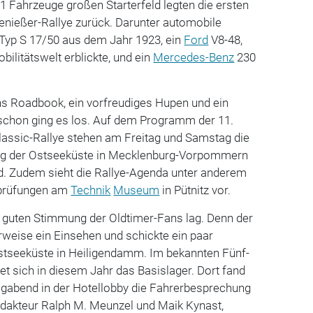
 Fahrzeuge großen Starterfeld legten die ersten
enießer-Rallye zurück. Darunter automobile
Typ S 17/50 aus dem Jahr 1923, ein
Ford
V8-48,
bilitätswelt erblickte, und ein
Mercedes-Benz
230
 ins Roadbook, ein vorfreudiges Hupen und ein
 schon ging es los. Auf dem Programm der 11.
ssic-Rallye stehen am Freitag und Samstag die
ng der Ostseeküste in Mecklenburg-Vorpommern
d. Zudem sieht die Rallye-Agenda unter anderem
rprüfungen am
Technik
Museum
in Pütnitz vor.
r guten Stimmung der Oldtimer-Fans lag. Denn der
rweise ein Einsehen und schickte ein paar
stseeküste in Heiligendamm. Im bekannten Fünf-
et sich in diesem Jahr das Basislager. Dort fand
gabend in der Hotellobby die Fahrerbesprechung
dakteur Ralph M. Meunzel und Maik Kynast,