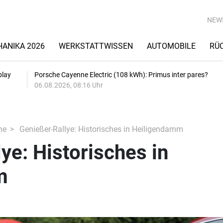
NEW
ANIKA 2026
WERKSTATTWISSEN
AUTOMOBILE
RÜ
play
Porsche Cayenne Electric (108 kWh): Primus inter pares?
06.08.2026, 08:16 Uhr
he
Genießer-Rallye: Historisches in Heiligendamm
ye: Historisches in
m