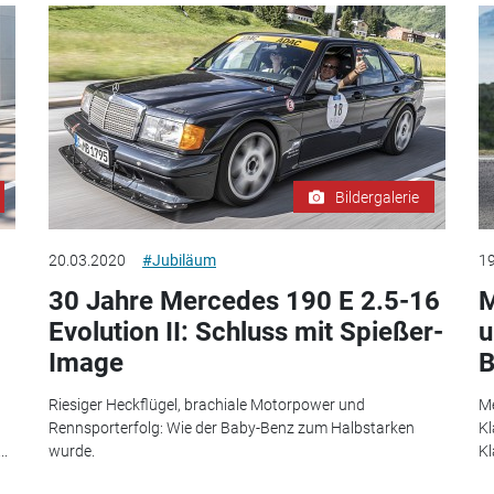
Bildergalerie
20.03.2020
#Jubiläum
19
30 Jahre Mercedes 190 E 2.5-16
M
Evolution II: Schluss mit Spießer-
u
Image
B
Riesiger Heckflügel, brachiale Motorpower und
Me
Rennsporterfolg: Wie der Baby-Benz zum Halbstarken
Kl
..
wurde.
Kl