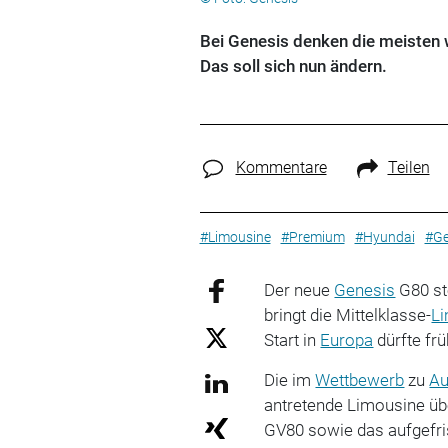
Bei Genesis denken die meisten 
Das soll sich nun ändern.
Kommentare
Teilen
#Limousine
#Premium
#Hyundai
#Ge
Der neue
Genesis
G80 st
bringt die Mittelklasse-
L
Start in
Europa
dürfte fr
Die im
Wettbewerb
zu
Au
antretende Limousine üb
GV80 sowie das aufgefr