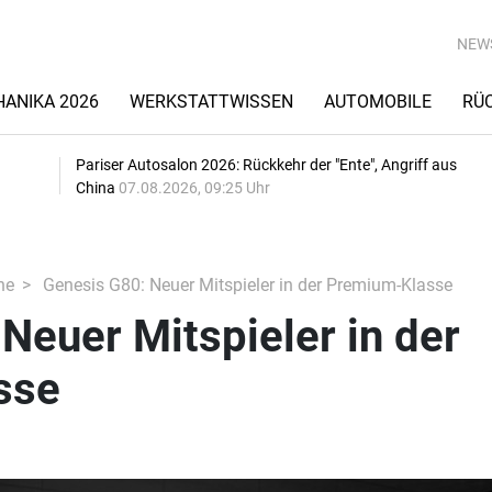
NEW
ANIKA 2026
WERKSTATTWISSEN
AUTOMOBILE
RÜ
Pariser Autosalon 2026: Rückkehr der "Ente", Angriff aus
China
07.08.2026, 09:25 Uhr
he
Genesis G80: Neuer Mitspieler in der Premium-Klasse
Neuer Mitspieler in der
sse