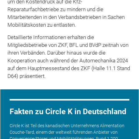
um den Kostendruck auf die Kfz-
Reparaturfachbetriebe zu mindern und die
Mitarbeitenden in den Verbandsbetrieben in Sachen
Mobilitätskosten zu entlasten.
Detaillierte Informationen erhalten die
Mitgliedsbetriebe von ZKF, BFL und BVdP zeitnah von
ihren Verbänden. Darüber hinaus wurde die
Kooperation auch während der Automechanika 2024
auf dem Hauptmessestand des ZKF (Halle 11.1 Stand
D64) präsentiert.
Fakten zu Circle K in Deutschland
Circle K ist Teil des kanadischen Unternehmens Alimentation
Couche-Tard, einem der weltweit führenden Anbieter von
Convenience-Stores und Mobilitätslösungen. Rund 1.200