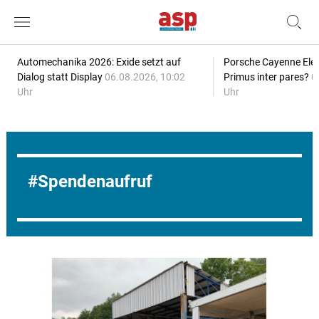
Automechanika 2026: Exide setzt auf
Porsche Cayenne Elec
Dialog statt Display
06.08.2026, 10:02
Primus inter pares?
0
Uhr
Uhr
Spendenaufruf