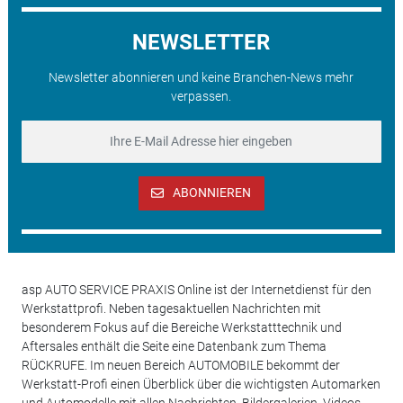
NEWSLETTER
Newsletter abonnieren und keine Branchen-News mehr
verpassen.
ABONNIEREN
asp AUTO SERVICE PRAXIS Online ist der Internetdienst für den
Werkstattprofi. Neben tagesaktuellen Nachrichten mit
besonderem Fokus auf die Bereiche Werkstatttechnik und
Aftersales enthält die Seite eine Datenbank zum Thema
RÜCKRUFE. Im neuen Bereich AUTOMOBILE bekommt der
Werkstatt-Profi einen Überblick über die wichtigsten Automarken
und Automodelle mit allen Nachrichten, Bildergalerien, Videos