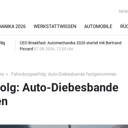
NEW
ANIKA 2026
WERKSTATTWISSEN
AUTOMOBILE
RÜ
lig
CEO Breakfast: Automechanika 2026 startet mit Bertrand
Piccard
07.08.2026, 12:05 Uhr
he
Fahndungserfolg: Auto-Diebesbande festgenommen
olg: Auto-Diebesbande
en