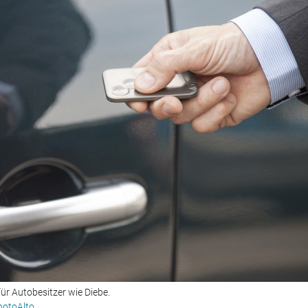
ür Autobesitzer wie Diebe.
hotoAlto