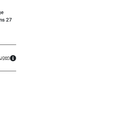
ge
ns 27
zugen