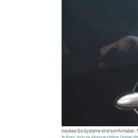
Keyless-Go-Systeme sind komfortabel - f
© Foto: picture alliance/Odilon Dimier/P