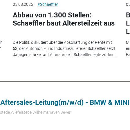
05.08.2026
#Schaeffler
05
Abbau von 1.300 Stellen:
B
Schaeffler baut Altersteilzeit aus
L
L
hl
Die Politik diskutiert über die Abschaffung der Rente mit
Mi
W
63, der Automobil- und Industriezulieferer Schaeffler setzt
ei
dagegen stärker auf Altersteilzeit. Schaeffler legte zudem...
Fa
 Aftersales-Leitung(m/w/d) - BMW & MINI
rstede;Wiefelstede;Wilhelmshaven;Jever