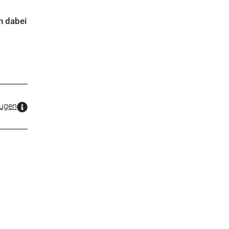
n dabei
zugen