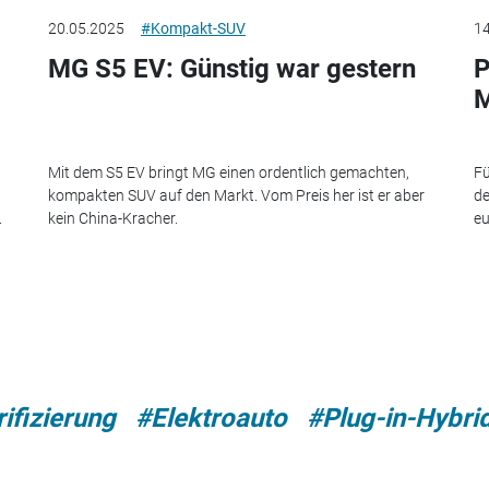
20.05.2025
#Kompakt-SUV
14
MG S5 EV: Günstig war gestern
P
M
n
Mit dem S5 EV bringt MG einen ordentlich gemachten,
Fü
kompakten SUV auf den Markt. Vom Preis her ist er aber
de
.
kein China-Kracher.
eu
rifizierung
#Elektroauto
#Plug-in-Hybri