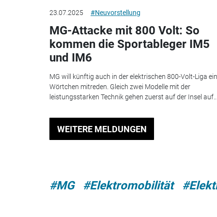
23.07.2025
#Neuvorstellung
MG-Attacke mit 800 Volt: So
kommen die Sportableger IM5
und IM6
MG will künftig auch in der elektrischen 800-Volt-Liga ei
Wörtchen mitreden. Gleich zwei Modelle mit der
leistungsstarken Technik gehen zuerst auf der Insel auf..
WEITERE MELDUNGEN
#MG
#Elektromobilität
#Elekt