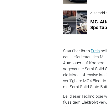
Automobil
MG-Atta
Sportab
Statt über ihren
Preis
sol
den Lieferketten des Mut
Autobauer auf Kooperat
sogenannte Semi-Solid-St
die Modelloffensive ist d
verfügbare MG4 Electric.
mit Semi-Solid-State-Bat
Bei dieser Technologie w
flüssigem Elektrolyt ve