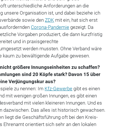
oft unterschiedliche Anforderungen an die
g unsere Organisation ist, und dabei beziehe ich
tsverbände sowie den
ZDK
mit ein, hat sich erst
rausfordernden
Corona-Pandemie
gezeigt. Da
tzliche Vorgaben produziert, die dann kurzfristig
ereitet und in praxisgerechte
umgesetzt werden mussten. Ohne Verband wäre
eine kaum zu bewältigende Aufgabe gewesen.
 nicht größere Innungseinheiten zu schaffen?
lungen sind 20 Köpfe stark? Davon 15 über
 eine Verjüngungskur aus?
ispiele zu nennen: Im
Kfz-Gewerbe
gibt es einen
d mit wenigen großen Innungen, es gibt einen
esverband mit vielen kleineren Innungen. Und es
n dazwischen. Das alles ist historisch gewachsen.
n liegt die Geschäftsführung oft bei den Kreis-
 Ehrenamt orientiert sich sehr an den lokalen