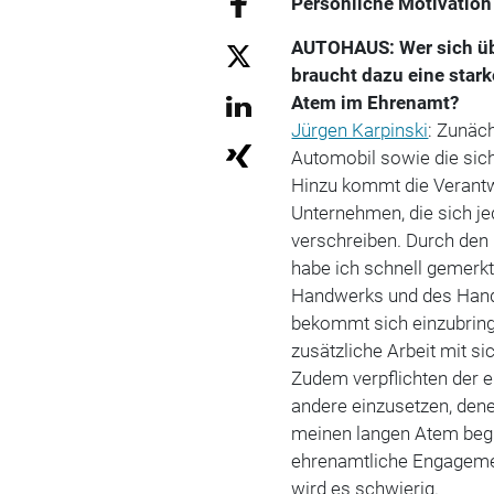
Persönliche Motivation
AUTOHAUS: Wer sich übe
braucht dazu eine stark
Atem im Ehrenamt?
Jürgen Karpinski
: Zunäc
Automobil sowie die sic
Hinzu kommt die Verant
Unternehmen, die sich 
verschreiben. Durch den
habe ich schnell gemerk
Handwerks und des Hande
bekommt sich einzubringe
zusätzliche Arbeit mit s
Zudem verpflichten der e
andere einzusetzen, denen
meinen langen Atem begrü
ehrenamtliche Engagemen
wird es schwierig.