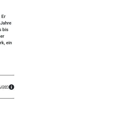
 Er
 Jahre
s bis
er
k, ein
zugen