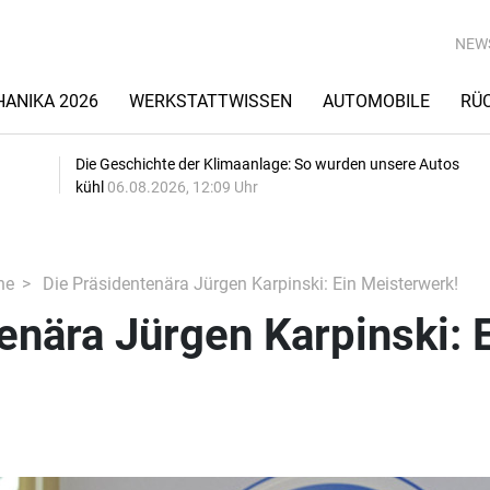
NEW
ANIKA 2026
WERKSTATTWISSEN
AUTOMOBILE
RÜ
Die Geschichte der Klimaanlage: So wurden unsere Autos
kühl
06.08.2026, 12:09 Uhr
he
Die Präsidentenära Jürgen Karpinski: Ein Meisterwerk!
enära Jürgen Karpinski: 