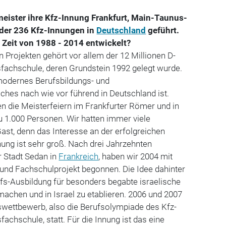
meister ihre Kfz-Innung Frankfurt, Main-Taunus-
e der 236 Kfz-Innungen in
Deutschland
geführt.
 Zeit von 1988 - 2014 entwickelt?
en Projekten gehört vor allem der 12 Millionen D-
achschule, deren Grundstein 1992 gelegt wurde.
modernes Berufsbildungs- und
hes nach wie vor führend in Deutschland ist.
n die Meisterfeiern im Frankfurter Römer und in
zu 1.000 Personen. Wir hatten immer viele
Gast, denn das Interesse an der erfolgreichen
nnung ist sehr groß. Nach drei Jahrzehnten
 Stadt Sedan in
Frankreich
, haben wir 2004 mit
 und Fachschulprojekt begonnen. Die Idee dahinter
ufs-Ausbildung für besonders begabte israelische
achen und in Israel zu etablieren. 2006 und 2007
swettbewerb, also die Berufsolympiade des Kfz-
achschule, statt. Für die Innung ist das eine