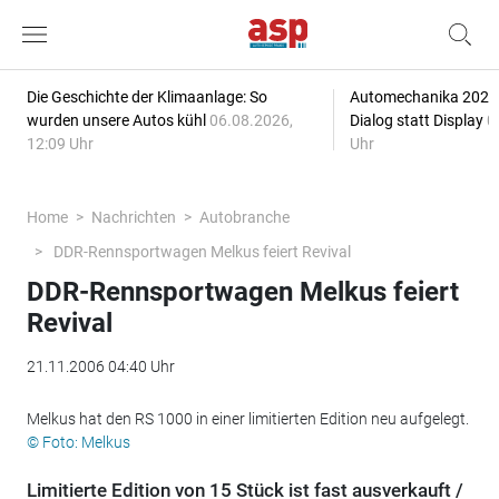
Die Geschichte der Klimaanlage: So
Automechanika 2026: 
wurden unsere Autos kühl
06.08.2026,
Dialog statt Display
0
12:09 Uhr
Uhr
Home
Nachrichten
Autobranche
DDR-Rennsportwagen Melkus feiert Revival
DDR-Rennsportwagen Melkus feiert
Revival
21.11.2006 04:40 Uhr
Melkus hat den RS 1000 in einer limitierten Edition neu aufgelegt.
© Foto: Melkus
Limitierte Edition von 15 Stück ist fast ausverkauft /