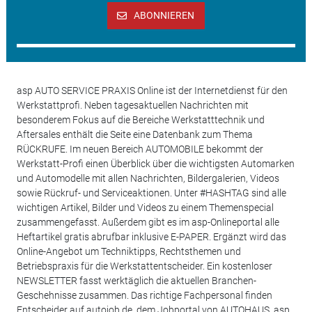
ABONNIEREN
asp AUTO SERVICE PRAXIS Online ist der Internetdienst für den
Werkstattprofi. Neben tagesaktuellen Nachrichten mit
besonderem Fokus auf die Bereiche Werkstatttechnik und
Aftersales enthält die Seite eine Datenbank zum Thema
RÜCKRUFE. Im neuen Bereich AUTOMOBILE bekommt der
Werkstatt-Profi einen Überblick über die wichtigsten Automarken
und Automodelle mit allen Nachrichten, Bildergalerien, Videos
sowie Rückruf- und Serviceaktionen. Unter #HASHTAG sind alle
wichtigen Artikel, Bilder und Videos zu einem Themenspecial
zusammengefasst. Außerdem gibt es im asp-Onlineportal alle
Heftartikel gratis abrufbar inklusive E-PAPER. Ergänzt wird das
Online-Angebot um Techniktipps, Rechtsthemen und
Betriebspraxis für die Werkstattentscheider. Ein kostenloser
NEWSLETTER fasst werktäglich die aktuellen Branchen-
Geschehnisse zusammen. Das richtige Fachpersonal finden
Entscheider auf autojob.de, dem Jobportal von AUTOHAUS, asp