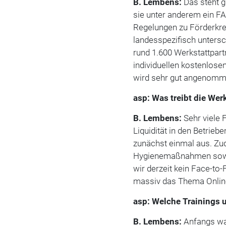
B. Lembens:
Das steht g
sie unter anderem ein FAQ
Regelungen zu Förderkred
landesspezifisch untersc
rund 1.600 Werkstattpart
individuellen kostenlose
wird sehr gut angenomm
asp: Was treibt die We
B. Lembens:
Sehr viele
Liquidität in den Betrieb
zunächst einmal aus. Zu
Hygienemaßnahmen sowie 
wir derzeit kein Face-to
massiv das Thema Onlin
asp: Welche Trainings 
B. Lembens:
Anfangs war