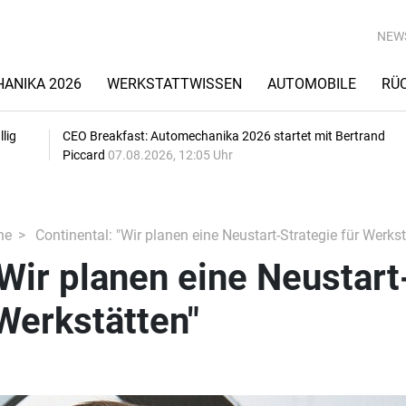
NEW
ANIKA 2026
WERKSTATTWISSEN
AUTOMOBILE
RÜ
lig
CEO Breakfast: Automechanika 2026 startet mit Bertrand
Piccard
07.08.2026, 12:05 Uhr
he
Continental: "Wir planen eine Neustart-Strategie für Werkst
"Wir planen eine Neustart
 Werkstätten"