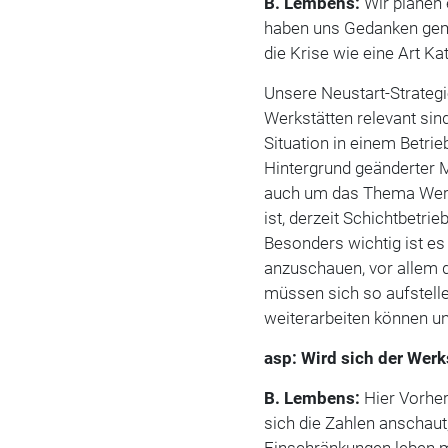
B. Lembens:
Wir planen 
haben uns Gedanken gema
die Krise wie eine Art Ka
Unsere Neustart-Strategi
Werkstätten relevant si
Situation in einem Betrie
Hintergrund geänderter 
auch um das Thema Werks
ist, derzeit Schichtbetri
Besonders wichtig ist e
anzuschauen, vor allem 
müssen sich so aufstell
weiterarbeiten können und
asp: Wird sich der Werk
B. Lembens:
Hier Vorher
sich die Zahlen anschaut,
Einschränkungen leben mü