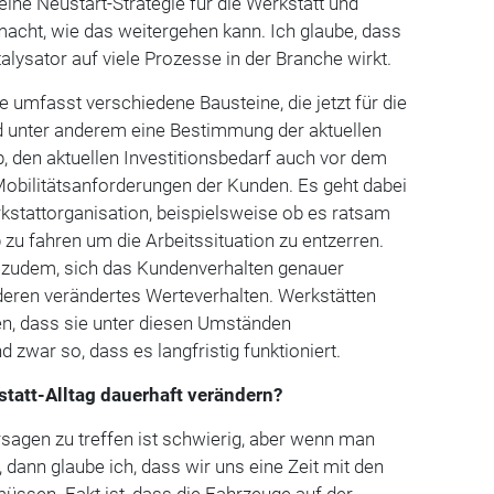
eine Neustart-Strategie für die Werkstatt und
cht, wie das weitergehen kann. Ich glaube, dass
talysator auf viele Prozesse in der Branche wirkt.
e umfasst verschiedene Bausteine, die jetzt für die
nd unter anderem eine Bestimmung der aktuellen
b, den aktuellen Investitionsbedarf auch vor dem
Mobilitätsanforderungen der Kunden. Es geht dabei
tattorganisation, beispielsweise ob es ratsam
eb zu fahren um die Arbeitssituation zu entzerren.
s zudem, sich das Kundenverhalten genauer
deren verändertes Werteverhalten. Werkstätten
en, dass sie unter diesen Umständen
 zwar so, dass es langfristig funktioniert.
statt-Alltag dauerhaft verändern?
sagen zu treffen ist schwierig, aber wenn man
 dann glaube ich, dass wir uns eine Zeit mit den
ssen. Fakt ist, dass die Fahrzeuge auf der