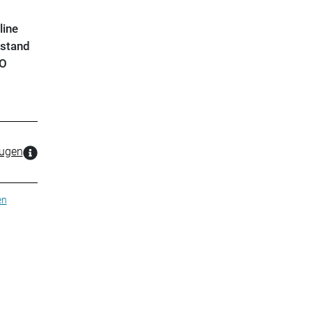
line
ustand
TO
zugen
en