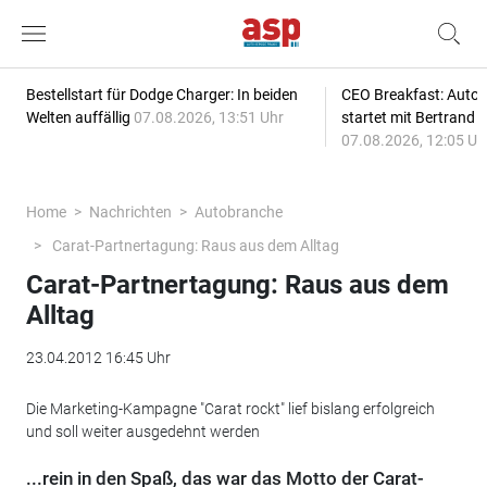
Bestellstart für Dodge Charger: In beiden
CEO Breakfast: Auto
Welten auffällig
07.08.2026, 13:51 Uhr
startet mit Bertrand 
07.08.2026, 12:05 Uh
Home
Nachrichten
Autobranche
Carat-Partnertagung: Raus aus dem Alltag
Carat-Partnertagung: Raus aus dem
Alltag
23.04.2012 16:45 Uhr
Die Marketing-Kampagne "Carat rockt" lief bislang erfolgreich
und soll weiter ausgedehnt werden
...rein in den Spaß, das war das Motto der Carat-