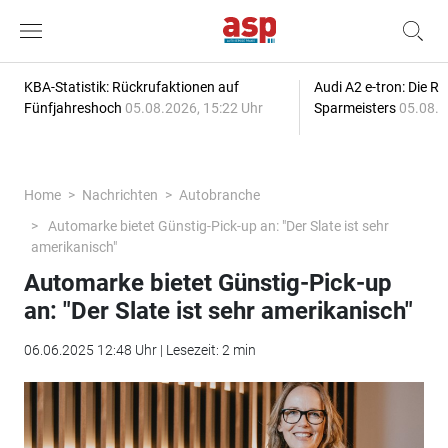
KBA-Statistik: Rückrufaktionen auf
Audi A2 e-tron: Die R
Fünfjahreshoch
05.08.2026, 15:22 Uhr
Sparmeisters
05.08.2
Home
Nachrichten
Autobranche
Automarke bietet Günstig-Pick-up an: "Der Slate ist sehr
amerikanisch"
Automarke bietet Günstig-Pick-up
an: "Der Slate ist sehr amerikanisch"
06.06.2025 12:48 Uhr | Lesezeit: 2 min