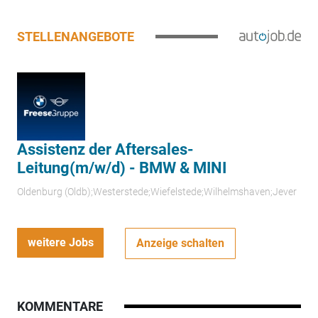
STELLENANGEBOTE
Assistenz der Aftersales-
Leitung(m/w/d) - BMW & MINI
Oldenburg (Oldb);Westerstede;Wiefelstede;Wilhelmshaven;Jever
weitere Jobs
Anzeige schalten
KOMMENTARE