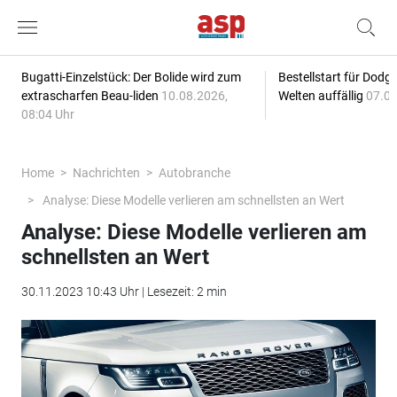
Bugatti-Einzelstück: Der Bolide wird zum
Bestellstart für Dodg
extrascharfen Beau-liden
10.08.2026,
Welten auffällig
07.08
08:04 Uhr
Home
Nachrichten
Autobranche
Analyse: Diese Modelle verlieren am schnellsten an Wert
Analyse: Diese Modelle verlieren am
schnellsten an Wert
30.11.2023 10:43 Uhr | Lesezeit: 2 min