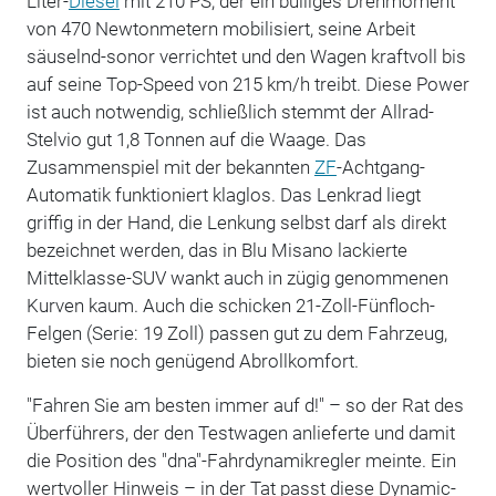
Liter-
Diesel
mit 210 PS, der ein bulliges Drehmoment
von 470 Newtonmetern mobilisiert, seine Arbeit
säuselnd-sonor verrichtet und den Wagen kraftvoll bis
auf seine Top-Speed von 215 km/h treibt. Diese Power
ist auch notwendig, schließlich stemmt der Allrad-
Stelvio gut 1,8 Tonnen auf die Waage. Das
Zusammenspiel mit der bekannten
ZF
-Achtgang-
Automatik funktioniert klaglos. Das Lenkrad liegt
griffig in der Hand, die Lenkung selbst darf als direkt
bezeichnet werden, das in Blu Misano lackierte
Mittelklasse-SUV wankt auch in zügig genommenen
Kurven kaum. Auch die schicken 21-Zoll-Fünfloch-
Felgen (Serie: 19 Zoll) passen gut zu dem Fahrzeug,
bieten sie noch genügend Abrollkomfort.
"Fahren Sie am besten immer auf d!" – so der Rat des
Überführers, der den Testwagen anlieferte und damit
die Position des "dna"-Fahrdynamikregler meinte. Ein
wertvoller Hinweis – in der Tat passt diese Dynamic-