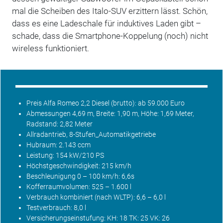
mal die Scheiben des Italo-SUV erzittern lässt. Schön,
dass es eine Ladeschale für induktives Laden gibt –
schade, dass die Smartphone-Koppelung (noch) nicht
wireless funktioniert.
Preis Alfa Romeo 2,2 Diesel (brutto): ab 59.000 Euro
Abmessungen 4,69 m, Breite: 1,90 m, Höhe: 1,69 Meter,
Radstand: 2,82 Meter
Allradantrieb, 8-Stufen_Automatikgetriebe
Hubraum: 2.143 ccm
Leistung: 154 kW/210 PS
Höchstgeschwindigkeit: 215 km/h
Beschleunigung 0 – 100 km/h: 6,6s
Kofferraumvolumen: 525 – 1.600 l
Verbrauch kombiniert (nach
WLTP
): 6,6 – 6,0 l
Testverbrauch: 8,0 l
Versicherungseinstufung: KH: 18 TK: 25 VK: 26