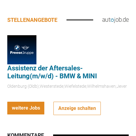
STELLENANGEBOTE
Assistenz der Aftersales-
Leitung(m/w/d) - BMW & MINI
Oldenburg (Oldb);Westerstede;Wiefelstede;Wilhelmshaven;Jever
weitere Jobs
Anzeige schalten
KOMMENTARE