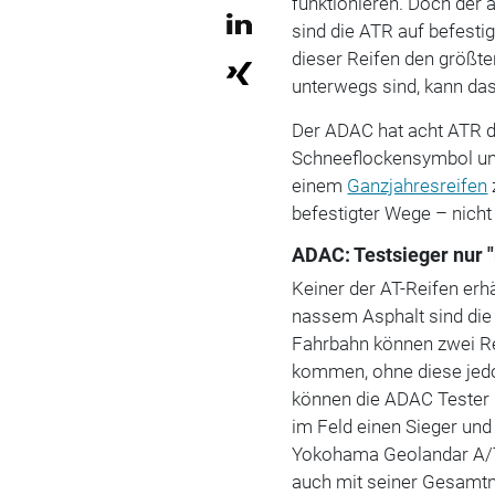
funktionieren. Doch der 
sind die ATR auf befesti
dieser Reifen den größten
unterwegs sind, kann da
Der ADAC hat acht ATR d
Schneeflockensymbol und 
einem
Ganzjahresreifen
befestigter Wege – nicht
ADAC: Testsieger nur 
Keiner der AT-Reifen er
nassem Asphalt sind die
Fahrbahn können zwei Re
kommen, ohne diese jedo
können die ADAC Tester k
im Feld einen Sieger und 
Yokohama Geolandar A/T 
auch mit seiner Gesamtn