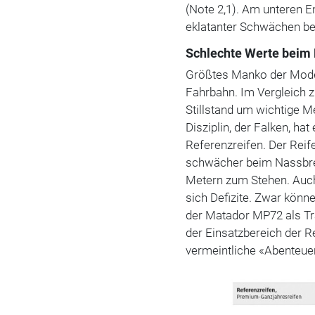
(Note 2,1). Am unteren E
eklatanter Schwächen bei
Schlechte Werte bei
Größtes Manko der Model
Fahrbahn. Im Vergleich 
Stillstand um wichtige Me
Disziplin, der Falken, h
Referenzreifen. Der Reif
schwächer beim Nassbr
Metern zum Stehen. Auch
sich Defizite. Zwar könn
der Matador MP72 als Tra
der Einsatzbereich der R
vermeintliche «Abenteuer