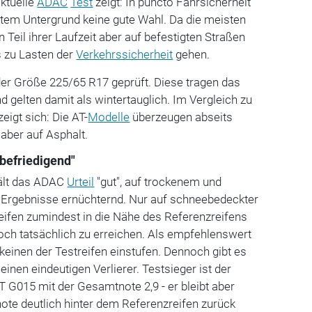
aktuelle
ADAC
Test
zeigt: In puncto Fahrsicherheit
gtem Untergrund keine gute Wahl. Da die meisten
 Teil ihrer Laufzeit aber auf befestigten Straßen
s zu Lasten der
Verkehrssicherheit
gehen.
er Größe 225/65 R17 geprüft. Diese tragen das
gelten damit als wintertauglich. Im Vergleich zu
zeigt sich: Die AT-
Modelle
überzeugen abseits
 aber auf Asphalt.
"befriedigend"
hält das ADAC
Urteil
"gut", auf trockenem und
 Ergebnisse ernüchternd. Nur auf schneebedeckter
ifen zumindest in die Nähe des Referenzreifens
ch tatsächlich zu erreichen. Als empfehlenswert
einen der Testreifen einstufen. Dennoch gibt es
einen eindeutigen Verlierer. Testsieger ist der
G015 mit der Gesamtnote 2,9 - er bleibt aber
ote deutlich hinter dem Referenzreifen zurück