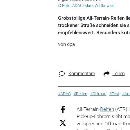
© Foto: ADAC/Mark Wittkowski
Grobstollige All-Terrain-Reifen 
trockener Straße schneiden sie sc
empfehlenswert. Besonders kriti
von
dpa
Kommentare
Teilen
#ADAC
#Reifen
#Offroad
#Test
#Au
All-Terrain-
Reifen
(ATR) l
Pick-up-Fahrern sieht man
versprechen Offroad-Kom