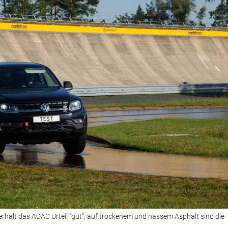
 erhält das ADAC Urteil "gut", auf trockenem und nassem Asphalt sind die